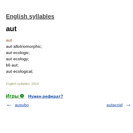
English syllables
aut
aut
aut·allotriomorphic;
aut·ecologic;
aut·ecology;
bli·aut;
aut·ecological;
English syllables
.
2014
.
Игры ⚽
Нужен реферат?
ausubo
autacoid