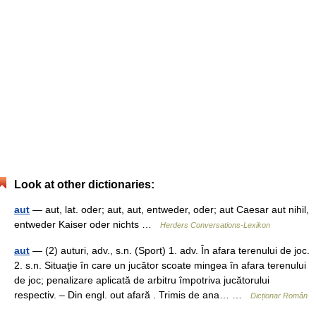
Look at other dictionaries:
aut
— aut, lat. oder; aut, aut, entweder, oder; aut Caesar aut nihil,
entweder Kaiser oder nichts …
Herders Conversations-Lexikon
aut
— (2) auturi, adv., s.n. (Sport) 1. adv. În afara terenului de joc.
2. s.n. Situaţie în care un jucător scoate mingea în afara terenului
de joc; penalizare aplicată de arbitru împotriva jucătorului
respectiv. – Din engl. out afară . Trimis de ana… …
Dicționar Român