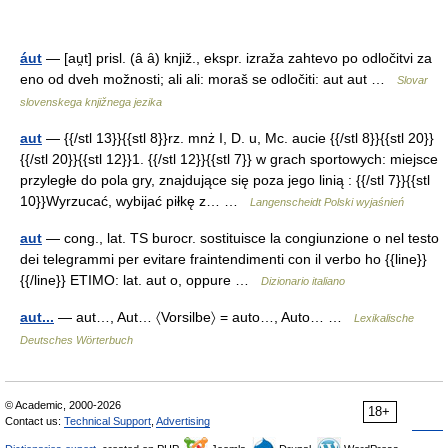
áut
— [au̯t] prisl. (ȃ ȃ) knjiž., ekspr. izraža zahtevo po odločitvi za
eno od dveh možnosti; ali ali: moraš se odločiti: aut aut …
Slovar
slovenskega knjižnega jezika
aut
— {{/stl 13}}{{stl 8}}rz. mnż I, D. u, Mc. aucie {{/stl 8}}{{stl 20}}
{{/stl 20}}{{stl 12}}1. {{/stl 12}}{{stl 7}} w grach sportowych: miejsce
przyległe do pola gry, znajdujące się poza jego linią : {{/stl 7}}{{stl
10}}Wyrzucać, wybijać piłkę z… …
Langenscheidt Polski wyjaśnień
aut
— cong., lat. TS burocr. sostituisce la congiunzione o nel testo
dei telegrammi per evitare fraintendimenti con il verbo ho {{line}}
{{/line}} ETIMO: lat. aut o, oppure …
Dizionario italiano
aut...
— aut…, Aut… 〈Vorsilbe〉 = auto…, Auto… …
Lexikalische
Deutsches Wörterbuch
© Academic, 2000-2026
18+
Contact us:
Technical Support
,
Advertising