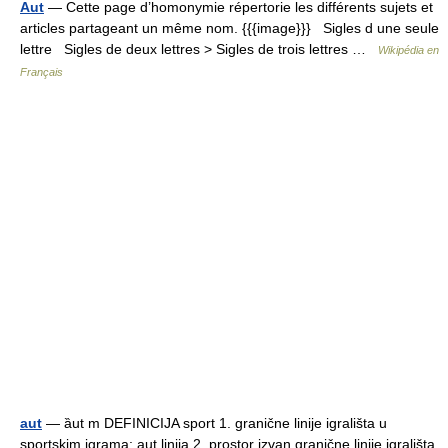
Aut
— Cette page d’homonymie répertorie les différents sujets et
articles partageant un même nom. {{{image}}} Sigles d une seule
lettre Sigles de deux lettres > Sigles de trois lettres …
Wikipédia en
Français
aut
— ȁut m DEFINICIJA sport 1. granične linije igrališta u
sportskim igrama; aut linija 2. prostor izvan granične linije igrališta