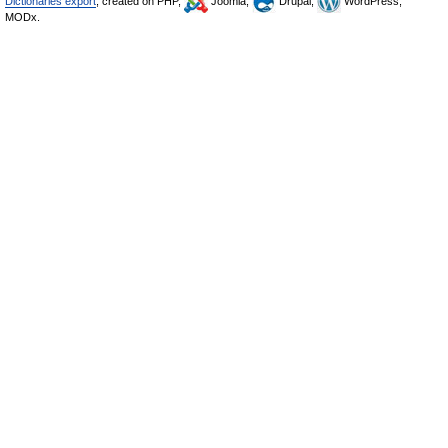
Dictionaries export
, created on PHP,
Joomla,
Drupal,
WordPress,
MODx.