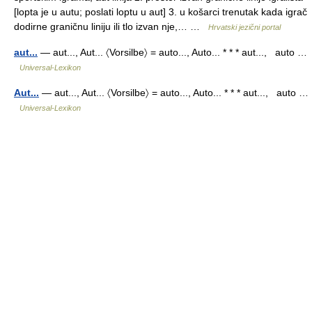
[lopta je u autu; poslati loptu u aut] 3. u košarci trenutak kada igrač
dodirne graničnu liniju ili tlo izvan nje,… …
Hrvatski jezični portal
aut...
— aut..., Aut... 〈Vorsilbe〉 = auto..., Auto... * * * aut..., auto …
Universal-Lexikon
Aut...
— aut..., Aut... 〈Vorsilbe〉 = auto..., Auto... * * * aut..., auto …
Universal-Lexikon