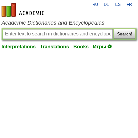
RU
DE
ES
FR
en-academic.com
Academic Dictionaries and Encyclopedias
Search!
Interpretations
Translations
Books
Игры ⚽