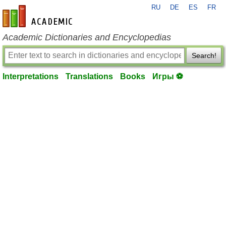
RU
DE
ES
FR
en-academic.com
Academic Dictionaries and Encyclopedias
Search!
Interpretations
Translations
Books
Игры ⚽