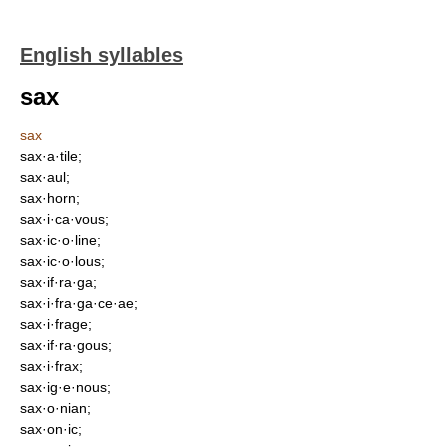
English syllables
sax
sax
sax·a·tile;
sax·aul;
sax·horn;
sax·i·ca·vous;
sax·ic·o·line;
sax·ic·o·lous;
sax·if·ra·ga;
sax·i·fra·ga·ce·ae;
sax·i·frage;
sax·if·ra·gous;
sax·i·frax;
sax·ig·e·nous;
sax·o·nian;
sax·on·ic;