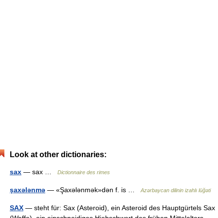
Look at other dictionaries:
sax
— sax …
Dictionnaire des rimes
şaxələnmə
— «Şaxələnmək»dən f. is …
Azərbaycan dilinin izahlı lüğəti
SAX
— steht für: Sax (Asteroid), ein Asteroid des Hauptgürtels Sax