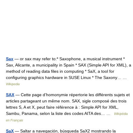
Sax
— or sax may refer to:* Saxophone, a musical instrument *
Sax, Alicante, a municipality in Spain * SAX (Simple API for XML), a
method of reading data files in computing * SaX, a tool for
configuring graphics hardware in SUSE Linux * The Saxony… …
Wikipedia
SAX
— Cette page d’homonymie répertorie les différents sujets et
articles partageant un même nom. SAX, sigle composé des trois
lettres S, A et X, peut faire référence à : Simple API for XML,
Sambu, Panama, selon la liste des codes AITA des… …
Wikipédia
en Français
SaX
— Saltar a navegación, búsqueda SaX2 mostrando la