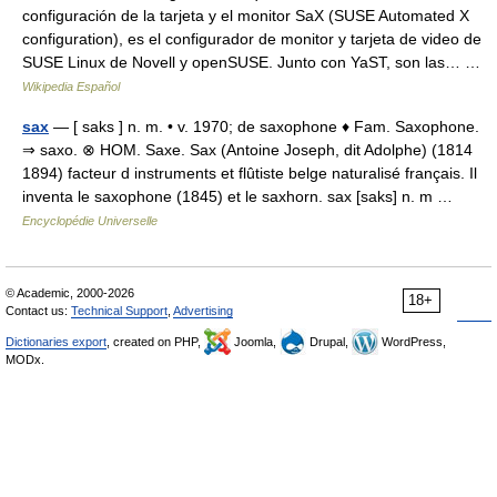
configuración de la tarjeta y el monitor SaX (SUSE Automated X
configuration), es el configurador de monitor y tarjeta de video de
SUSE Linux de Novell y openSUSE. Junto con YaST, son las… …
Wikipedia Español
sax
— [ saks ] n. m. • v. 1970; de saxophone ♦ Fam. Saxophone.
⇒ saxo. ⊗ HOM. Saxe. Sax (Antoine Joseph, dit Adolphe) (1814
1894) facteur d instruments et flûtiste belge naturalisé français. Il
inventa le saxophone (1845) et le saxhorn. sax [saks] n. m …
Encyclopédie Universelle
© Academic, 2000-2026
18+
Contact us:
Technical Support
,
Advertising
Dictionaries export
, created on PHP,
Joomla,
Drupal,
WordPress,
MODx.