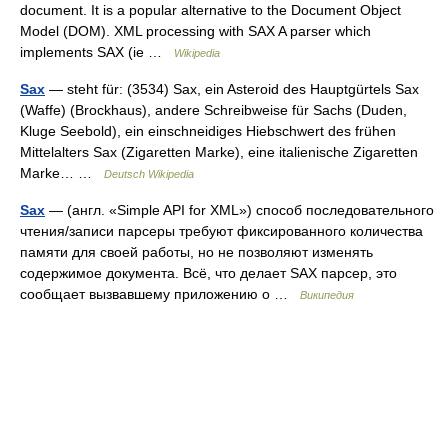
document. It is a popular alternative to the Document Object
Model (DOM). XML processing with SAX A parser which
implements SAX (ie …
Wikipedia
Sax
— steht für: (3534) Sax, ein Asteroid des Hauptgürtels Sax
(Waffe) (Brockhaus), andere Schreibweise für Sachs (Duden,
Kluge Seebold), ein einschneidiges Hiebschwert des frühen
Mittelalters Sax (Zigaretten Marke), eine italienische Zigaretten
Marke… …
Deutsch Wikipedia
Sax
— (англ. «Simple API for XML») способ последовательного
чтения/записи парсеры требуют фиксированного количества
памяти для своей работы, но не позволяют изменять
содержимое документа. Всё, что делает SAX парсер, это
сообщает вызвавшему приложению о …
Википедия