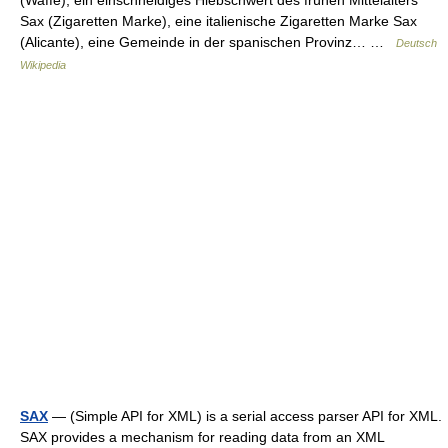
(Waffe), ein einschneidiges Hiebschwert des frühen Mittelalters
Sax (Zigaretten Marke), eine italienische Zigaretten Marke Sax
(Alicante), eine Gemeinde in der spanischen Provinz… …
Deutsch
Wikipedia
SAX
— (Simple API for XML) is a serial access parser API for XML.
SAX provides a mechanism for reading data from an XML