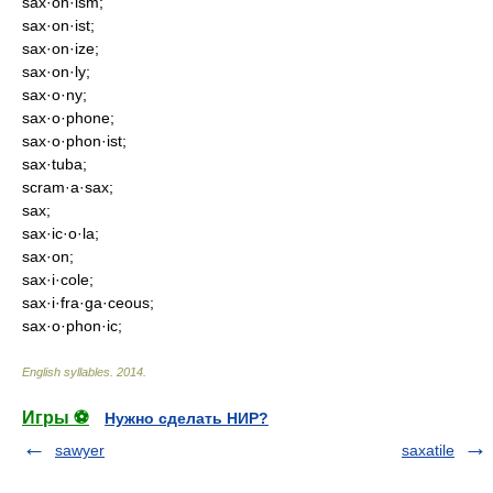
sax·on·ism;
sax·on·ist;
sax·on·ize;
sax·on·ly;
sax·o·ny;
sax·o·phone;
sax·o·phon·ist;
sax·tuba;
scram·a·sax;
sax;
sax·ic·o·la;
sax·on;
sax·i·cole;
sax·i·fra·ga·ceous;
sax·o·phon·ic;
English syllables
.
2014
.
Игры ⚽
Нужно сделать НИР?
sawyer
saxatile