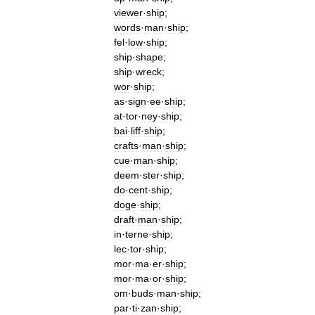
viewer
·
ship
;
words
·
man
·
ship
;
fel
·
low
·
ship
;
ship
·
shape
;
ship
·
wreck
;
wor
·
ship
;
as
·
sign
·
ee
·
ship
;
at
·
tor
·
ney
·
ship
;
bai
·
liff
·
ship
;
crafts
·
man
·
ship
;
cue
·
man
·
ship
;
deem
·
ster
·
ship
;
do
·
cent
·
ship
;
doge
·
ship
;
draft
·
man
·
ship
;
in
·
terne
·
ship
;
lec
·
tor
·
ship
;
mor
·
ma
·
er
·
ship
;
mor
·
ma
·
or
·
ship
;
om
·
buds
·
man
·
ship
;
par
·
ti
·
zan
·
ship
;