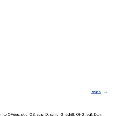
ship's
n to OFries. skip, OS. scip, D. schip, G. schiff, OHG. scif, Dan.