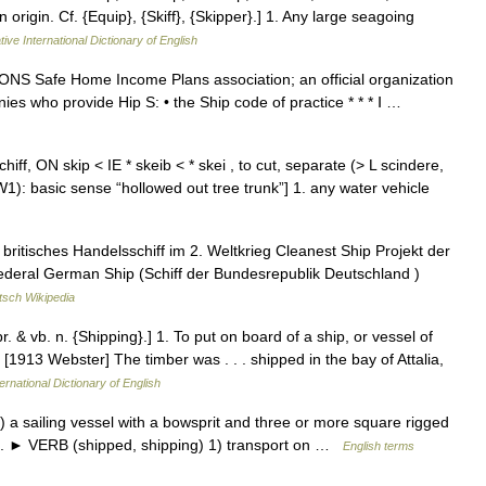
 origin. Cf. {Equip}, {Skiff}, {Skipper}.] 1. Any large seagoing
ive International Dictionary of English
Safe Home Income Plans association; an official organization
nies who provide Hip S: • the Ship code of practice * * * Ⅰ …
iff, ON skip < IE * skeib < * skei , to cut, separate (> L scindere,
AW1): basic sense “hollowed out tree trunk”] 1. any water vehicle
 britisches Handelsschiff im 2. Weltkrieg Cleanest Ship Projekt der
Federal German Ship (Schiff der Bundesrepublik Deutschland )
tsch Wikipedia
pr. & vb. n. {Shipping}.] 1. To put on board of a ship, or vessel of
. [1913 Webster] The timber was . . . shipped in the bay of Attalia,
ernational Dictionary of English
a sailing vessel with a bowsprit and three or more square rigged
aft. ► VERB (shipped, shipping) 1) transport on …
English terms