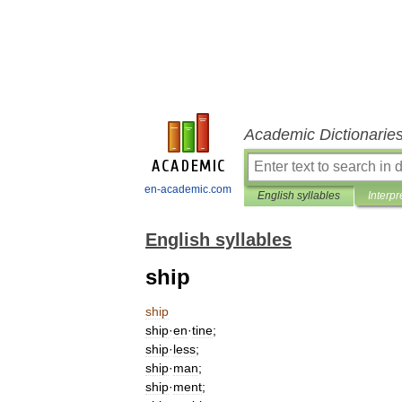
Academic Dictionarie
en-academic.com
English syllables
Interpr
English syllables
ship
ship
ship
·
en
·
tine
;
ship
·
less
;
ship
·
man
;
ship
·
ment
;