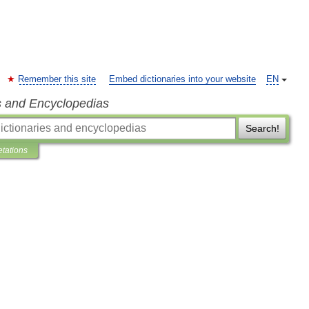
Remember this site
Embed dictionaries into your website
EN
s and Encyclopedias
Search!
etations