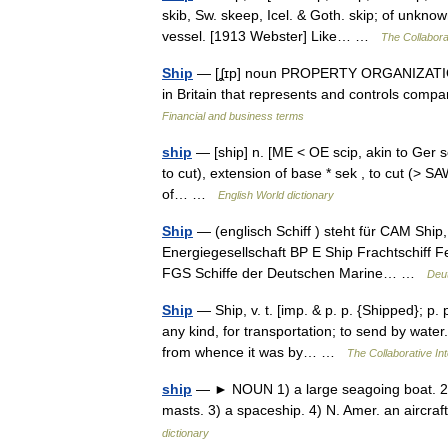
skib, Sw. skeep, Icel. & Goth. skip; of unknown
vessel. [1913 Webster] Like… …
The Collaborat
Ship
— [ʆɪp] noun PROPERTY ORGANIZATIONS 
in Britain that represents and controls compa
Financial and business terms
ship
— [ship] n. [ME < OE scip, akin to Ger sch
to cut), extension of base * sek , to cut (> S
of… …
English World dictionary
Ship
— (englisch Schiff ) steht für CAM Ship,
Energiegesellschaft BP E Ship Frachtschiff 
FGS Schiffe der Deutschen Marine… …
Deu
Ship
— Ship, v. t. [imp. & p. p. {Shipped}; p. 
any kind, for transportation; to send by water
from whence it was by… …
The Collaborative Int
ship
— ► NOUN 1) a large seagoing boat. 2) 
masts. 3) a spaceship. 4) N. Amer. an aircr
dictionary