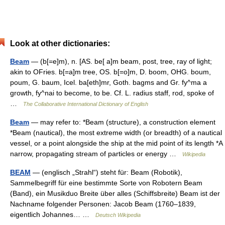
Look at other dictionaries:
Beam
— (b[=e]m), n. [AS. be[ a]m beam, post, tree, ray of light;
akin to OFries. b[=a]m tree, OS. b[=o]m, D. boom, OHG. boum,
poum, G. baum, Icel. ba[eth]mr, Goth. bagms and Gr. fy^ma a
growth, fy^nai to become, to be. Cf. L. radius staff, rod, spoke of
…
The Collaborative International Dictionary of English
Beam
— may refer to: *Beam (structure), a construction element
*Beam (nautical), the most extreme width (or breadth) of a nautical
vessel, or a point alongside the ship at the mid point of its length *A
narrow, propagating stream of particles or energy …
Wikipedia
BEAM
— (englisch „Strahl“) steht für: Beam (Robotik),
Sammelbegriff für eine bestimmte Sorte von Robotern Beam
(Band), ein Musikduo Breite über alles (Schiffsbreite) Beam ist der
Nachname folgender Personen: Jacob Beam (1760–1839,
eigentlich Johannes… …
Deutsch Wikipedia