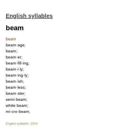
English syllables
beam
beam
beam·age;
beam;
beam·er;
beam·fill·ing;
beam·i·ly;
beam·ing·ly;
beam·ish;
beam·less;
beam·ster;
semi·beam;
white·beam;
mi·cro·beam;
English syllables
.
2014
.