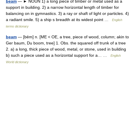
beam
— ► NOUN 1) a long piece of timber or metal used as a
support in building. 2) a narrow horizontal length of timber for
balancing on in gymnastics. 3) a ray or shaft of light or particles. 4)
a radiant smile. 5) a ship s breadth at its widest point …
English
terms dictionary
beam
— [bēm] n. [ME < OE, a tree, piece of wood, column; akin to
Ger baum, Du boom, tree] 1. Obs. the squared off trunk of a tree
2. a) a long, thick piece of wood, metal, or stone, used in building
b) such a piece used as a horizontal support for a… …
English
World dictionary