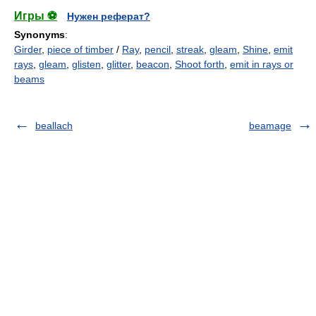
Игры ⚽
Нужен реферат?
Synonyms
:
Girder
,
piece of timber
/
Ray
,
pencil
,
streak
,
gleam
,
Shine
,
emit
rays
,
gleam
,
glisten
,
glitter
,
beacon
,
Shoot forth
,
emit in rays or
beams
beallach
beamage