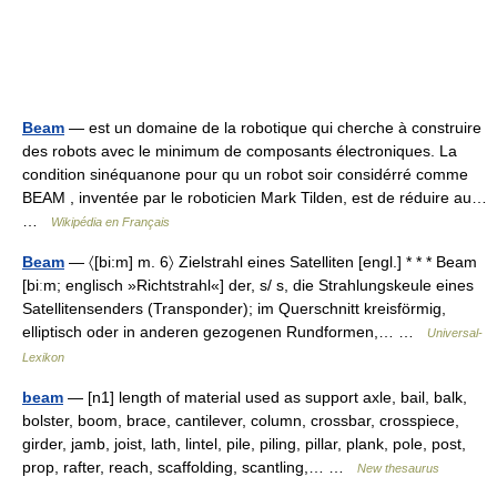
Beam
— est un domaine de la robotique qui cherche à construire
des robots avec le minimum de composants électroniques. La
condition sinéquanone pour qu un robot soir considérré comme
BEAM , inventée par le roboticien Mark Tilden, est de réduire au…
…
Wikipédia en Français
Beam
— 〈[bi:m] m. 6〉 Zielstrahl eines Satelliten [engl.] * * * Beam
[biːm; englisch »Richtstrahl«] der, s/ s, die Strahlungskeule eines
Satellitensenders (Transponder); im Querschnitt kreisförmig,
elliptisch oder in anderen gezogenen Rundformen,… …
Universal-
Lexikon
beam
— [n1] length of material used as support axle, bail, balk,
bolster, boom, brace, cantilever, column, crossbar, crosspiece,
girder, jamb, joist, lath, lintel, pile, piling, pillar, plank, pole, post,
prop, rafter, reach, scaffolding, scantling,… …
New thesaurus