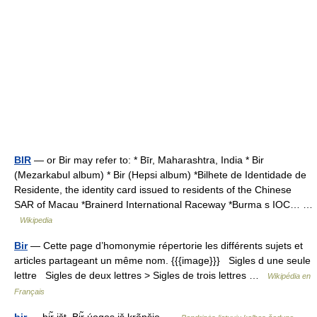
BIR
— or Bir may refer to: * Bīr, Maharashtra, India * Bir
(Mezarkabul album) * Bir (Hepsi album) *Bilhete de Identidade de
Residente, the identity card issued to residents of the Chinese
SAR of Macau *Brainerd International Raceway *Burma s IOC… …
Wikipedia
Bir
— Cette page d’homonymie répertorie les différents sujets et
articles partageant un même nom. {{{image}}} Sigles d une seule
lettre Sigles de deux lettres > Sigles de trois lettres …
Wikipédia en
Français