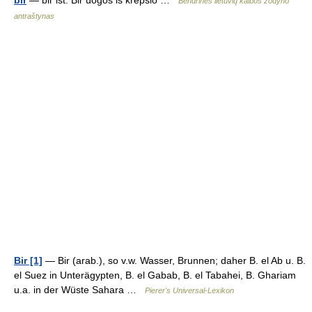
bir
— bir̃ išt. Bir̃ úogos iš krẽpšio …
Bendrinės lietuvių kalbos žodyno
antraštynas
Bir [1]
— Bir (arab.), so v.w. Wasser, Brunnen; daher B. el Ab u. B.
el Suez in Unterägypten, B. el Gabab, B. el Tabahei, B. Ghariam
u.a. in der Wüste Sahara …
Pierer's Universal-Lexikon