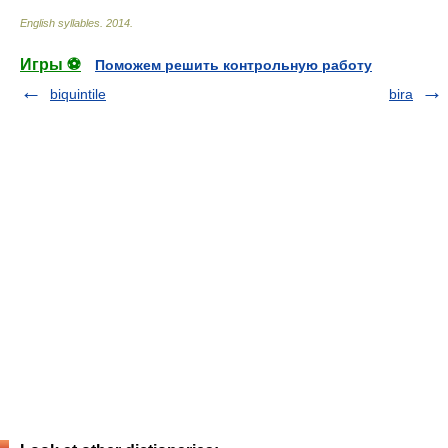
English syllables
.
2014
.
Игры ⚽
Поможем решить контрольную работу
biquintile
bira