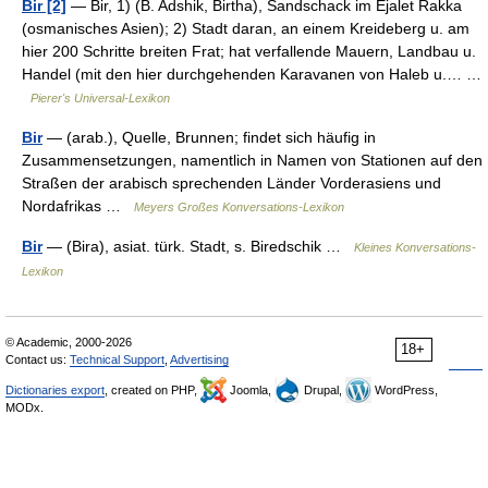
Bir [2]
— Bir, 1) (B. Adshik, Birtha), Sandschack im Ejalet Rakka
(osmanisches Asien); 2) Stadt daran, an einem Kreideberg u. am
hier 200 Schritte breiten Frat; hat verfallende Mauern, Landbau u.
Handel (mit den hier durchgehenden Karavanen von Haleb u.… …
Pierer's Universal-Lexikon
Bir
— (arab.), Quelle, Brunnen; findet sich häufig in
Zusammensetzungen, namentlich in Namen von Stationen auf den
Straßen der arabisch sprechenden Länder Vorderasiens und
Nordafrikas …
Meyers Großes Konversations-Lexikon
Bir
— (Bira), asiat. türk. Stadt, s. Biredschik …
Kleines Konversations-
Lexikon
© Academic, 2000-2026
18+
Contact us:
Technical Support
,
Advertising
Dictionaries export
, created on PHP,
Joomla,
Drupal,
WordPress,
MODx.