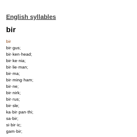
English syllables
bir
bir
bir·gus;
bir·ken·head;
bir·ke·nia;
bir·lie·man;
bir·ma;
bir·ming·ham;
bir·ne;
bir·nirk;
bir·rus;
bir·sle;
ka·bir·pan·thi;
sa·bir;
si·bir·ic;
gam·bir;