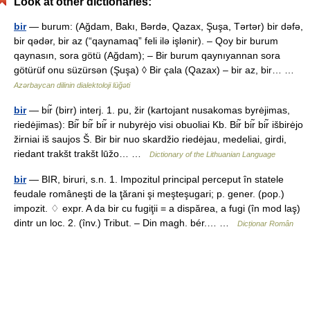
Look at other dictionaries:
bir
— burum: (Ağdam, Bakı, Bərdə, Qazax, Şuşa, Tərtər) bir dəfə,
bir qədər, bir az (“qaynamaq” feli ilə işlənir). – Qoy bir burum
qaynasın, sora götü (Ağdam); – Bir burum qaynıyannan sora
götürüf onu süzürsən (Şuşa) ◊ Bir çala (Qazax) – bir az, bir… …
Azərbaycan dilinin dialektoloji lüğəti
bir
— bir̃ (birr) interj. 1. pu, žir (kartojant nusakomas byrėjimas,
riedėjimas): Bir̃ bir̃ bir̃ ir nubyrėjo visi obuoliai Kb. Bir̃ bir̃ bir̃ išbirėjo
žirniai iš saujos Š. Bir bir nuo skardžio riedėjau, medeliai, girdi,
riedant trakšt trakšt lūžo… …
Dictionary of the Lithuanian Language
bir
— BIR, biruri, s.n. 1. Impozitul principal perceput în statele
feudale româneşti de la ţărani şi meşteşugari; p. gener. (pop.)
impozit. ♢ expr. A da bir cu fugiţii = a dispărea, a fugi (în mod laş)
dintr un loc. 2. (înv.) Tribut. – Din magh. bér.… …
Dicționar Român