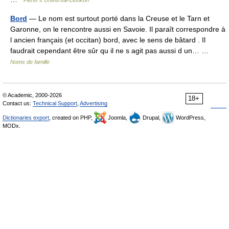
Pierer's Universal-Lexikon
Bord
— Le nom est surtout porté dans la Creuse et le Tarn et
Garonne, on le rencontre aussi en Savoie. Il paraît correspondre à
l ancien français (et occitan) bord, avec le sens de bâtard . Il
faudrait cependant être sûr qu il ne s agit pas aussi d un… …
Noms de famille
© Academic, 2000-2026
18+
Contact us:
Technical Support
,
Advertising
Dictionaries export
, created on PHP,
Joomla,
Drupal,
WordPress,
MODx.