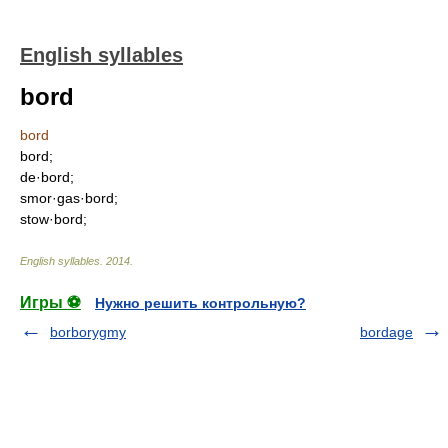
English syllables
bord
bord
bord;
de·bord;
smor·gas·bord;
stow·bord;
English syllables
.
2014
.
Игры ⚽
Нужно решить контрольную?
borborygmy
bordage