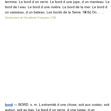
termine. Le bord d un verre. Le bord d une jupe, d un manteau. Le
bord de l eau. Le bord d une rivière. Le bord de la mer. Le bord d
un vaisseau, d un bateau. Les bords de la Seine. f♛/b] On… …
Dictionnaire de l'Académie Française 1798
bord
— BORD. s. m. L extremité d une chose, soit aux costez, soit
autour, soit au bas. Le bord d un verre, d une juppe, d un