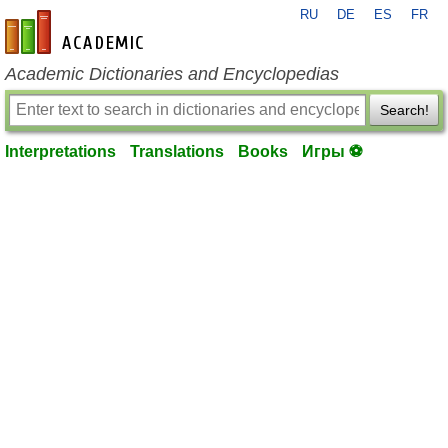
RU
DE
ES
FR
en-academic.com
Academic Dictionaries and Encyclopedias
Search!
Interpretations
Translations
Books
Игры ⚽