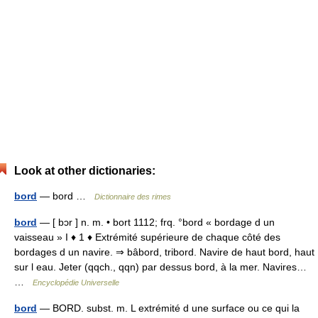
Look at other dictionaries:
bord
— bord …
Dictionnaire des rimes
bord
— [ bɔr ] n. m. • bort 1112; frq. °bord « bordage d un
vaisseau » I ♦ 1 ♦ Extrémité supérieure de chaque côté des
bordages d un navire. ⇒ bâbord, tribord. Navire de haut bord, haut
sur l eau. Jeter (qqch., qqn) par dessus bord, à la mer. Navires…
…
Encyclopédie Universelle
bord
— BORD. subst. m. L extrémité d une surface ou ce qui la