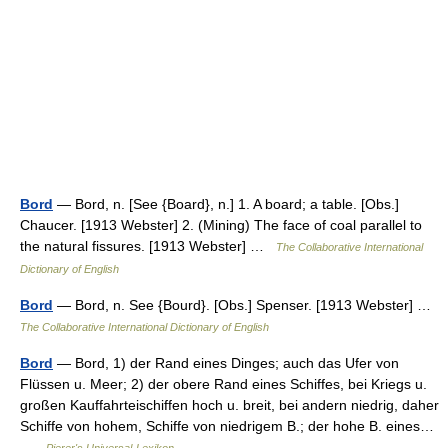
Bord
— Bord, n. [See {Board}, n.] 1. A board; a table. [Obs.]
Chaucer. [1913 Webster] 2. (Mining) The face of coal parallel to
the natural fissures. [1913 Webster] …
The Collaborative International
Dictionary of English
Bord
— Bord, n. See {Bourd}. [Obs.] Spenser. [1913 Webster] …
The Collaborative International Dictionary of English
Bord
— Bord, 1) der Rand eines Dinges; auch das Ufer von
Flüssen u. Meer; 2) der obere Rand eines Schiffes, bei Kriegs u.
großen Kauffahrteischiffen hoch u. breit, bei andern niedrig, daher
Schiffe von hohem, Schiffe von niedrigem B.; der hohe B. eines…
…