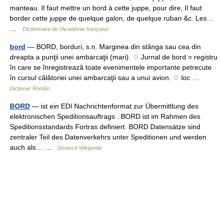
manteau. Il faut mettre un bord à cette juppe, pour dire, Il faut
border cette juppe de quelque galon, de quelque ruban &c. Les…
…
Dictionnaire de l'Académie française
bord
— BORD, borduri, s.n. Marginea din stânga sau cea din
dreapta a punţii unei ambarcaţii (mari). ♢ Jurnal de bord = registru
în care se înregistrează toate evenimentele importante petrecute
în cursul călătoriei unei ambarcaţii sau a unui avion. ♢ loc …
Dicționar Român
BORD
— ist ein EDI Nachrichtenformat zur Übermittlung des
elektronischen Speditionsauftrags . BORD ist im Rahmen des
Speditionsstandards Fortras definiert. BORD Datensätze sind
zentraler Teil des Datenverkehrs unter Speditionen und werden
auch als… …
Deutsch Wikipedia