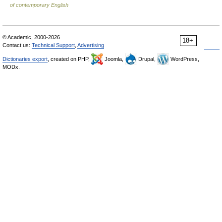
of contemporary English
© Academic, 2000-2026
18+
Contact us:
Technical Support
,
Advertising
Dictionaries export
, created on PHP,
Joomla,
Drupal,
WordPress,
MODx.