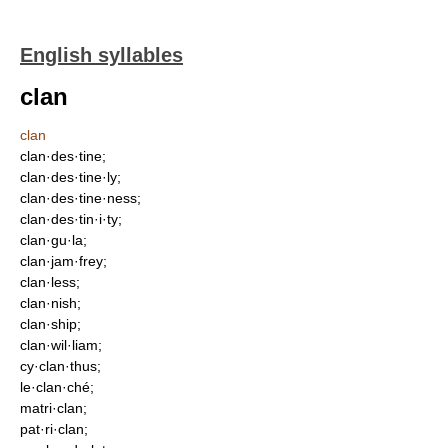
English syllables
clan
clan
clan·des·tine;
clan·des·tine·ly;
clan·des·tine·ness;
clan·des·tin·i·ty;
clan·gu·la;
clan·jam·frey;
clan·less;
clan·nish;
clan·ship;
clan·wil·liam;
cy·clan·thus;
le·clan·ché;
matri·clan;
pat·ri·clan;