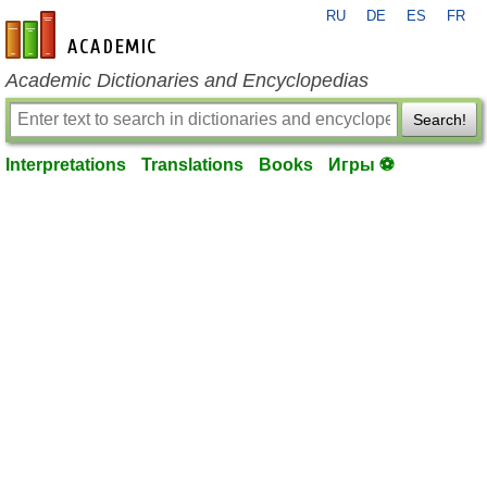
RU
DE
ES
FR
en-academic.com
Academic Dictionaries and Encyclopedias
Search!
Interpretations
Translations
Books
Игры ⚽