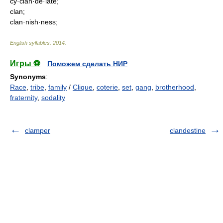
cy·clan·de·late;
clan;
clan·nish·ness;
English syllables
.
2014
.
Игры ⚽
Поможем сделать НИР
Synonyms
:
Race
,
tribe
,
family
/
Clique
,
coterie
,
set
,
gang
,
brotherhood
,
fraternity
,
sodality
clamper
clandestine