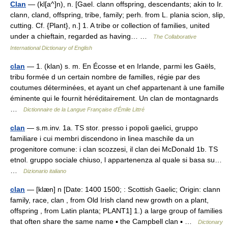
Clan
— (kl[a^]n), n. [Gael. clann offspring, descendants; akin to Ir.
clann, cland, offspring, tribe, family; perh. from L. plania scion, slip,
cutting. Cf. {Plant}, n.] 1. A tribe or collection of families, united
under a chieftain, regarded as having… …
The Collaborative
International Dictionary of English
clan
— 1. (klan) s. m. En Écosse et en Irlande, parmi les Gaëls,
tribu formée d un certain nombre de familles, régie par des
coutumes déterminées, et ayant un chef appartenant à une famille
éminente qui le fournit héréditairement. Un clan de montagnards
…
Dictionnaire de la Langue Française d'Émile Littré
clan
— s.m.inv. 1a. TS stor. presso i popoli gaelici, gruppo
familiare i cui membri discendono in linea maschile da un
progenitore comune: i clan scozzesi, il clan dei McDonald 1b. TS
etnol. gruppo sociale chiuso, l appartenenza al quale si basa su…
…
Dizionario italiano
clan
— [klæn] n [Date: 1400 1500; : Scottish Gaelic; Origin: clann
family, race, clan , from Old Irish cland new growth on a plant,
offspring , from Latin planta; PLANT1] 1.) a large group of families
that often share the same name ▪ the Campbell clan ▪ …
Dictionary