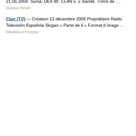
21.05.2004. Sursa: DEX 98 CLAN s. v. bandă. Trimis de …
Dicționar Român
Clan (TV)
— Création 12 décembre 2005 Propriétaire Radio
Televisión Española Slogan « Parte de ti » Format d image …
Wikipédia en Français