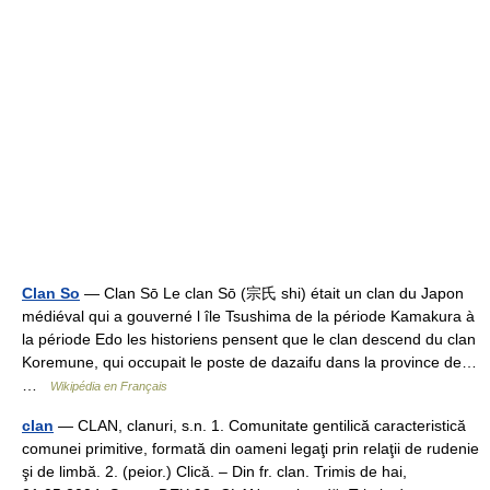
Clan So
— Clan Sō Le clan Sō (宗氏 shi) était un clan du Japon
médiéval qui a gouverné l île Tsushima de la période Kamakura à
la période Edo les historiens pensent que le clan descend du clan
Koremune, qui occupait le poste de dazaifu dans la province de…
…
Wikipédia en Français
clan
— CLAN, clanuri, s.n. 1. Comunitate gentilică caracteristică
comunei primitive, formată din oameni legaţi prin relaţii de rudenie
şi de limbă. 2. (peior.) Clică. – Din fr. clan. Trimis de hai,