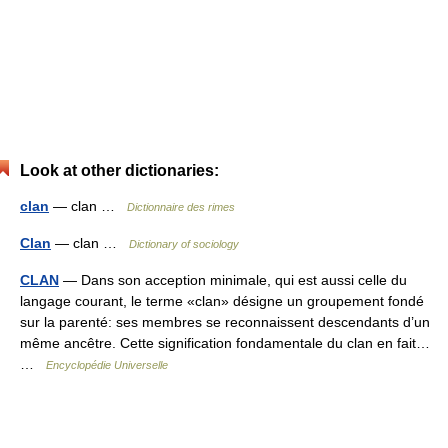
Look at other dictionaries:
clan
— clan …
Dictionnaire des rimes
Clan
— clan …
Dictionary of sociology
CLAN
— Dans son acception minimale, qui est aussi celle du
langage courant, le terme «clan» désigne un groupement fondé
sur la parenté: ses membres se reconnaissent descendants d’un
même ancêtre. Cette signification fondamentale du clan en fait…
…
Encyclopédie Universelle