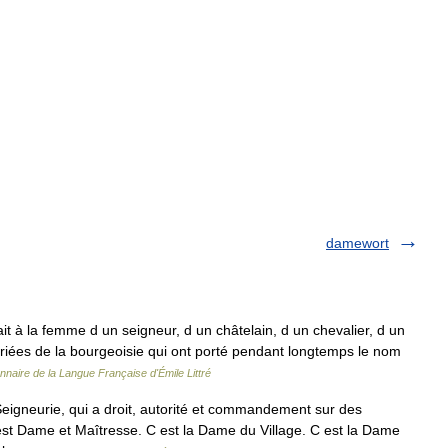
damewort
it à la femme d un seigneur, d un châtelain, d un chevalier, d un
iées de la bourgeoisie qui ont porté pendant longtemps le nom
onnaire de la Langue Française d'Émile Littré
eigneurie, qui a droit, autorité et commandement sur des
 est Dame et Maîtresse. C est la Dame du Village. C est la Dame