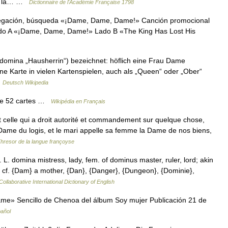
de la… …
Dictionnaire de l'Académie Française 1798
egación, búsqueda «¡Dame, Dame, Dame!» Canción promocional
ado A «¡Dame, Dame, Dame!» Lado B «The King Has Lost His
. domina „Hausherrin“) bezeichnet: höflich eine Frau Dame
eine Karte in vielen Kartenspielen, auch als „Queen“ oder „Ober“
…
Deutsch Wikipedia
de 52 cartes …
Wikipédia en Français
 celle qui a droit autorité et commandement sur quelque chose,
 Dame du logis, et le mari appelle sa femme la Dame de nos biens,
hresor de la langue françoyse
 L. domina mistress, lady, fem. of dominus master, ruler, lord; akin
cf. {Dam} a mother, {Dan}, {Danger}, {Dungeon}, {Dominie},
ollaborative International Dictionary of English
e» Sencillo de Chenoa del álbum Soy mujer Publicación 21 de
pañol