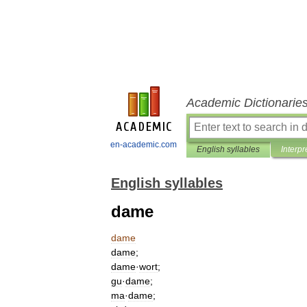
Academic Dictionarie
en-academic.com
English syllables
Interpr
English syllables
dame
dame
dame
;
dame
·
wort
;
gu
·
dame
;
ma
·
dame
;