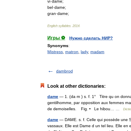
vi
·
dame
;
bel
·
dame
;
gran
·
dame
;
English
syllables
.
2014
.
Игры ⚽
Нужно сделать НИР?
Synonyms
:
Mistress
,
matron
,
lady
,
madam
dambrod
Look at other dictionaries:
dame
— 1. (da m ) s. f. 1° Titre qu on donna
gentilhomme, par opposition aux femmes mar
de demoiselles. Fig. • Le hibou… …
Dicti
dame
— DAME. s. f. Celle qui possède une S
vassaux. Elle est Dame d un tel lieu. Elle en