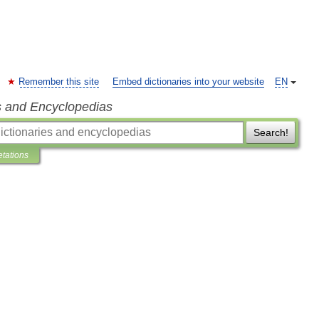
Remember this site
Embed dictionaries into your website
EN
s and Encyclopedias
Search!
etations