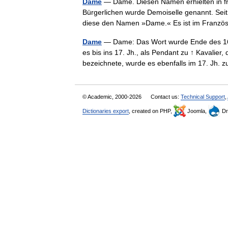
Dame
— Dame. Diesen Namen erhielten in frü
Bürgerlichen wurde Demoiselle genannt. Seit
diese den Namen »Dame.« Es ist im Franz
Dame
— Dame: Das Wort wurde Ende des 16. 
es bis ins 17. Jh., als Pendant zu ↑ Kavalier,
bezeichnete, wurde es ebenfalls im 17. J
© Academic, 2000-2026
Contact us:
Technical Support
,
Dictionaries export
, created on PHP,
Joomla,
Dr