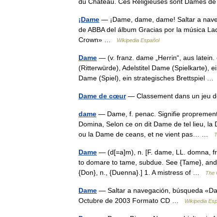
du Château. Ces Religieuses sont Dames 
¡Dame
— ¡Dame, dame, dame! Saltar a nav
de ABBA del álbum Gracias por la música L
Crown» …
Wikipedia Español
Dame
— (v. franz. dame „Herrin“, aus latein
(Ritterwürde), Adelstitel Dame (Spielkarte), 
Dame (Spiel), ein strategisches Brettspiel 
Dame de cœur
— Classement dans un jeu 
dame
— Dame, f. penac. Signifie proprement
Domina, Selon ce on dit Dame de tel lieu, la
ou la Dame de ceans, et ne vient pas… …
T
Dame
— (d[=a]m), n. [F. dame, LL. domna, fr.
to domare to tame, subdue. See {Tame}, and 
{Don}, n., {Duenna}.] 1. A mistress of …
The C
Dame
— Saltar a navegación, búsqueda «Dam
Octubre de 2003 Formato CD …
Wikipedia Es