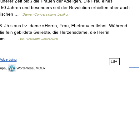
herer Zeit bloß die Frauen der Adeligen. Die Frau eines
 50 Jahren und besonders seit der Revolution erhielten aber auch
ösischen …
Damen Conversations Lexikon
Jh.s aus frz. dame »Herrin; Frau; Ehefrau« entlehnt. Während
 die fein gebildete Geliebte, die Herzensdame, die Herrin
h. zum… …
Das Herkunftswörterbuch
Advertising
18+
upal,
WordPress, MODx.