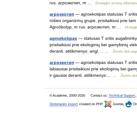
rus. aгроэкотип, m …
Ekologijos terminų aiškina
aгроэкотип
— agroekotipas statusas T sritis
rūšies organizmų grupė, prisitaikiusi prie tam
Agroökotyp, m rus. aгроэкотип, m …
Ekologi
agroekotipas
— statusas T sritis augalininky
prisitaikiusi prie ekologinių bei gamybinių vi
deranti. atitikmenys: angl.… …
Žemės ūkio augal
агроэкотип
— agroekotipas statusas T sritis
labiausiai prisitaikiusi prie ekologinių bei g
ir gausiai deranti. atitikmenys:… …
Žemės ūkio
© Academic, 2000-2026
Contact us:
Technical Support
,
Dictionaries export
, created on PHP,
Joomla,
Dr