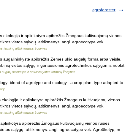
agroforester
s ekologija ir aplinkotyra apibrėžtis Žmogaus kultivuojamų vienos
 tikros vietos sąlygų. atitikmenys: angl. agroecotype vok.
jos terminų aiškinamasis žodynas
s augalininkystė apibrėžtis Žemės ūkio augalų forma arba veislė,
amybinių vietos sąlygų ir geriausiomis agrotechnikos sąlygomis nuolat
 augalų selekcijos ir sėklininkystės terminų žodynas
ogy: blend of agrotype and ecology : a crop plant type adapted to
nary
 ekologija ir aplinkotyra apibrėžtis Žmogaus kultivuojamų vienos
 tikros vietos sąlygų. atitikmenys: angl. agroecotype vok.
jos terminų aiškinamasis žodynas
r aplinkotyra apibrėžtis Žmogaus kultivuojamų vienos rūšies
s vietos sąlygų. atitikmenys: angl. agroecotype vok. Agroökotyp, m