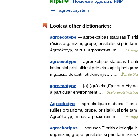
Игры ⚽
Поможем сделать НИР
agroecosystem
Look at other dictionaries:
agroecotype
— agroekotipas statusas T sriti
rūšies organizmų grupė, prisitaikiusi prie tam
Agroökotyp, m rus. aгроэкотип, m …
Ekologi
agroecotype
— agroekotipas statusas T sriti
labiausiai prisitaikiusi prie ekologinių bei g
ir gausiai deranti. atitikmenys:… …
Žemės ūkio
agroecotype
— |a(ˌ)grōˈekəˌtīp noun Etymol
a particular environment …
Useful english dictio
Agroökotyp
— agroekotipas statusas T sritis
rūšies organizmų grupė, prisitaikiusi prie tam
Agroökotyp, m rus. aгроэкотип, m …
Ekologi
agroekotipas
— statusas T sritis ekologija i
organizmų grupė, prisitaikiusi prie tam tikro