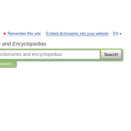
Remember this site
Embed dictionaries into your website
EN
s and Encyclopedias
Search!
etations