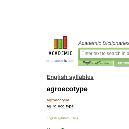
Academic Dictionarie
en-academic.com
English syllables
Interpr
English syllables
agroecotype
agroecotype
ag
·
ro
·
eco
·
type
English
syllables
.
2014
.