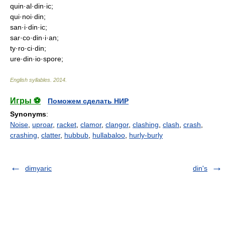
quin·al·din·ic;
qui·noi·din;
san·i·din·ic;
sar·co·din·i·an;
ty·ro·ci·din;
ure·din·io·spore;
English syllables
.
2014
.
Игры ⚽
Поможем сделать НИР
Synonyms
:
Noise
,
uproar
,
racket
,
clamor
,
clangor
,
clashing
,
clash
,
crash
,
crashing
,
clatter
,
hubbub
,
hullabaloo
,
hurly-burly
dimyaric
din's