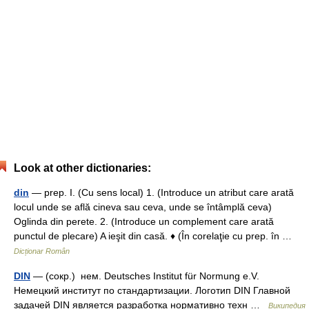
Look at other dictionaries:
din
— prep. I. (Cu sens local) 1. (Introduce un atribut care arată
locul unde se află cineva sau ceva, unde se întâmplă ceva)
Oglinda din perete. 2. (Introduce un complement care arată
punctul de plecare) A ieşit din casă. ♦ (În corelaţie cu prep. în …
Dicționar Român
DIN
— (сокр.) нем. Deutsches Institut für Normung e.V.
Немецкий институт по стандартизации. Логотип DIN Главной
задачей DIN является разработка нормативно техн …
Википедия