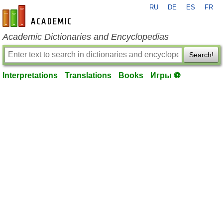
RU
DE
ES
FR
en-academic.com
Academic Dictionaries and Encyclopedias
Search!
Interpretations
Translations
Books
Игры ⚽