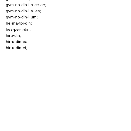
gym·no·din·i·a·ce·ae;
gym·no·din·i·a·les;
gym·no·din·i·um;
he·ma·toi·din;
hes·per·i·din;
hiru·din;
hir·u·din·ea;
hir·u·din·ei;