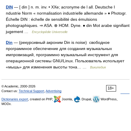
DIN
— [ din ] n. m. inv. • XXe; acronyme de l all. Deutsche I
ndustrie Norm « normalisation industrielle allemande » ♦ Photogr.
Échelle DIN : échelle de sensibilité des émulsions
photographiques. ⇒ ASA. ⊗ HOM. Dyne. ● din Mot arabe signifiant
jugement …
Encyclopédie Universelle
Din
— (рекурсивный акроним Din is noise) свободное
программное обеспечение для создания музыкальных
импровизаций, программно музыкальный инструмент для
операционной системы GNU/Linux. Пользователь использует
«мышь» для изменения высоты тона… …
Википедия
© Academic, 2000-2026
18+
Contact us:
Technical Support
,
Advertising
Dictionaries export
, created on PHP,
Joomla,
Drupal,
WordPress,
MODx.