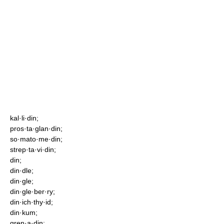
kal·li·din;
pros·ta·glan·din;
so·mato·me·din;
strep·ta·vi·din;
din;
din·dle;
din·gle;
din·gle·ber·ry;
din·ich·thy·id;
din·kum;
gren·a·din;