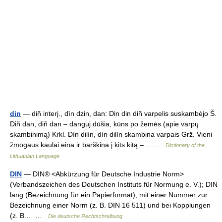
din
— diñ interj., dìn dzin, dan: Din din diñ varpelis suskambėjo Š.
Diñ dan, diñ dan – danguj dūšia, kūns po žemės (apie varpų
skambinimą) Krkl. Dìn dilìn, dìn dilìn skambina varpais Grž. Vieni
žmogaus kaulai eina ir barškina į kits kitą –… …
Dictionary of the
Lithuanian Language
DIN
— DIN® <Abkürzung für Deutsche Industrie Norm>
(Verbandszeichen des Deutschen Instituts für Normung e. V.); DIN
lang (Bezeichnung für ein Papierformat); mit einer Nummer zur
Bezeichnung einer Norm (z. B. DIN 16 511) und bei Kopplungen
(z. B.… …
Die deutsche Rechtschreibung