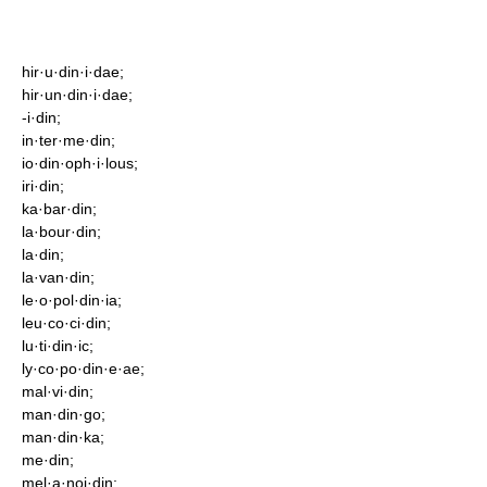
hir·u·din·i·dae;
hir·un·din·i·dae;
-i·din;
in·ter·me·din;
io·din·oph·i·lous;
iri·din;
ka·bar·din;
la·bour·din;
la·din;
la·van·din;
le·o·pol·din·ia;
leu·co·ci·din;
lu·ti·din·ic;
ly·co·po·din·e·ae;
mal·vi·din;
man·din·go;
man·din·ka;
me·din;
mel·a·noi·din;