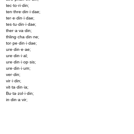
tec·to·ri·din;
ten·thre·din·i·dae;
ter·e·din·i·dae;
tes·tu·din·i·dae;
ther·a·va·din;
thling·cha·din·ne;
tor·pe·din·i·dae;
ure·din·e·ae;
ure·din·i·al;
ure·din·i·op·sis;
ure·din·i·um;
ver·din;
vir·i·din;
vit·ta·din·ia;
Bu·ta·zol·i·din;
in·din·a·vir;