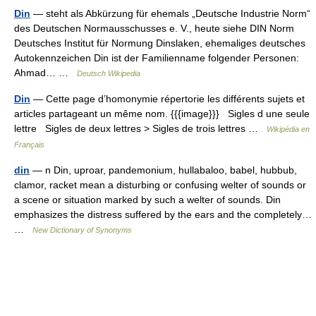
Din
— steht als Abkürzung für ehemals „Deutsche Industrie Norm“
des Deutschen Normausschusses e. V., heute siehe DIN Norm
Deutsches Institut für Normung Dinslaken, ehemaliges deutsches
Autokennzeichen Din ist der Familienname folgender Personen:
Ahmad… …
Deutsch Wikipedia
Din
— Cette page d’homonymie répertorie les différents sujets et
articles partageant un même nom. {{{image}}} Sigles d une seule
lettre Sigles de deux lettres > Sigles de trois lettres …
Wikipédia en
Français
din
— n Din, uproar, pandemonium, hullabaloo, babel, hubbub,
clamor, racket mean a disturbing or confusing welter of sounds or
a scene or situation marked by such a welter of sounds. Din
emphasizes the distress suffered by the ears and the completely…
…
New Dictionary of Synonyms