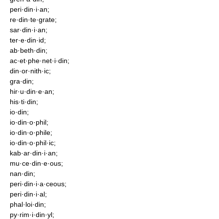
peri·din·i·an;
re·din·te·grate;
sar·din·i·an;
ter·e·din·id;
ab·beth·din;
ac·et·phe·net·i·din;
din·or·nith·ic;
gra·din;
hir·u·din·e·an;
his·ti·din;
io·din;
io·din·o·phil;
io·din·o·phile;
io·din·o·phil·ic;
kab·ar·din·i·an;
mu·ce·din·e·ous;
nan·din;
peri·din·i·a·ceous;
peri·din·i·al;
phal·loi·din;
py·rim·i·din·yl;