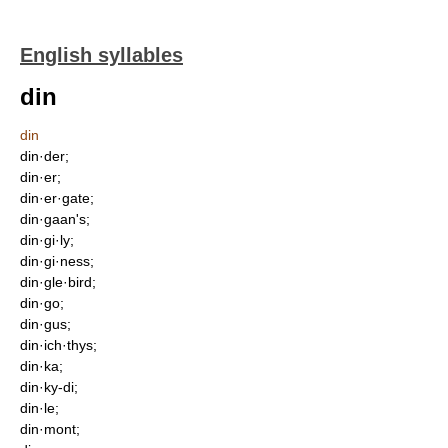
English syllables
din
din
din·der;
din·er;
din·er·gate;
din·gaan's;
din·gi·ly;
din·gi·ness;
din·gle·bird;
din·go;
din·gus;
din·ich·thys;
din·ka;
din·ky-di;
din·le;
din·mont;