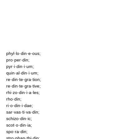
phyl·lo·din·e·ous;
pro·per·din;
pyr·i·din·i·um;
quin·al·din·i·um;
re·din·te·gra·tion;
re·din·te·gra·tive;
rhi·zo·din·i·a·les;
rho·din;
ri·o·din·i·dae;
sar·vas·ti·va·din;
schizo·din·ic;
scot·o·din·ia;
spo·ra·din;
stro·phan·thi·din;