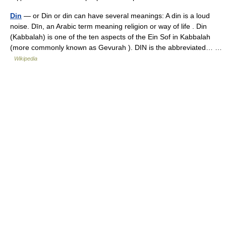
Din
— or Din or din can have several meanings: A din is a loud
noise. Dīn, an Arabic term meaning religion or way of life . Din
(Kabbalah) is one of the ten aspects of the Ein Sof in Kabbalah
(more commonly known as Gevurah ). DIN is the abbreviated… …
Wikipedia