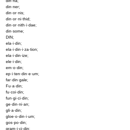
din·na;
din·ner;
din·or·nis;
din·or·ni·thid;
din·or·nith·i·dae;
din·some;
DIN;
ela·i·din;
ela·i·din·i·za·tion;
ela·i·din·ize;
ele·i·din;
em·o·din;
ep·i·ten·din·e·um;
far·din·gale;
Fu·a·din;
fu·coi·din;
fun·gi·ci·din;
ge·din·ni·an;
gli·a·din;
gloe·o·din·i·um;
gos·po·din;
gram·i·ci·din;