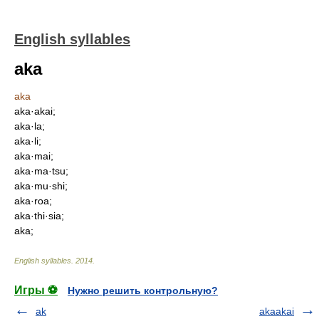
English syllables
aka
aka
aka·akai;
aka·la;
aka·li;
aka·mai;
aka·ma·tsu;
aka·mu·shi;
aka·roa;
aka·thi·sia;
aka;
English syllables
.
2014
.
Игры ⚽
Нужно решить контрольную?
ak
akaakai