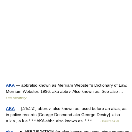
AKA
— abbralso known as Merriam Webster’s Dictionary of Law.
Merriam Webster. 1996. aka abbrv. Also known as. See also …
Law dictionary
AKA
— [ā΄kā΄ā′] abbrev. also known as: used before an alias, as
in police records [George Desmond aka George Destry]: also
a.k.a., a k a * * * AKA abbr. also known as. * * * …
Universalium
aka
— ► ABBREVIATION for also known as: used when someone