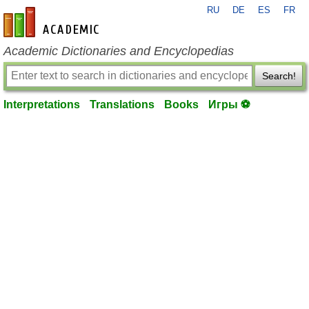
RU
DE
ES
FR
en-academic.com
Academic Dictionaries and Encyclopedias
Search!
Interpretations
Translations
Books
Игры ⚽