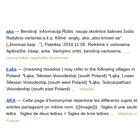
aka
— Bendroji informacija Rūšis: naujai skolintos šaknies žodis
Rašybos variantai:a.k.a. Kilmė: anglų, aka „also known as“
(„žinomas kaip...“), Pateikta: 2014 11 05. Reikšmė ir vartosena
Apibrėžtis: kitaip; arba. Vartojimo sritis: bendroji vartosena… …
Lietuvių kalbos naujažodžių duomenynas
Łąka
— (meaning meadow ) may refer to the following villages in
Poland: *Łąka, Silesian Voivodeship (south Poland) *Łąka, Lower
Silesian Voivodeship (south west Poland) *Łąka, Subcarpathian
Voivodeship (south east Poland) …
Wikipedia
AKA
— Cette page d’homonymie répertorie les différents sujets et
articles partageant un même nom. {{{image}}} Sigles d une seule
lettre Sigles de deux lettres > Sigles de trois lettres …
Wikipédia en
Français