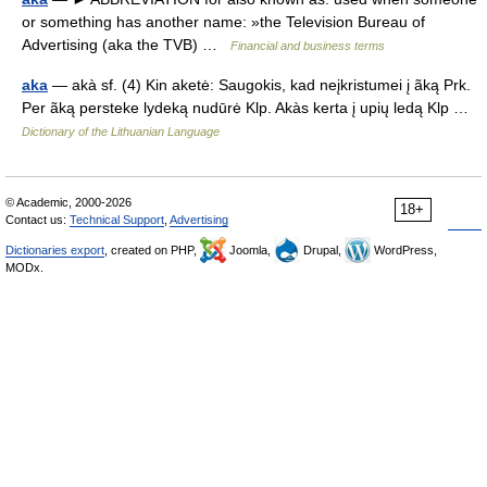
or something has another name: »the Television Bureau of
Advertising (aka the TVB) …
Financial and business terms
aka
— akà sf. (4) Kin aketė: Saugokis, kad neįkristumei į ãką Prk.
Per ãką persteke lydeką nudūrė Klp. Akàs kerta į upių ledą Klp …
Dictionary of the Lithuanian Language
© Academic, 2000-2026
18+
Contact us:
Technical Support
,
Advertising
Dictionaries export
, created on PHP,
Joomla,
Drupal,
WordPress,
MODx.