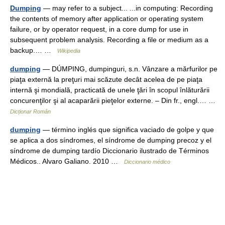
Dumping
— may refer to a subject... ...in computing: Recording
the contents of memory after application or operating system
failure, or by operator request, in a core dump for use in
subsequent problem analysis. Recording a file or medium as a
backup.… …
Wikipedia
dumping
— DÚMPING, dumpinguri, s.n. Vânzare a mărfurilor pe
piaţa externă la preţuri mai scăzute decât acelea de pe piaţa
internă şi mondială, practicată de unele ţări în scopul înlăturării
concurenţilor şi al acaparării pieţelor externe. – Din fr., engl.… …
Dicționar Român
dumping
— término inglés que significa vaciado de golpe y que
se aplica a dos síndromes, el síndrome de dumping precoz y el
síndrome de dumping tardío Diccionario ilustrado de Términos
Médicos.. Alvaro Galiano. 2010 …
Diccionario médico