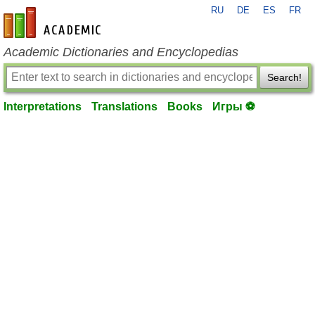
RU
DE
ES
FR
en-academic.com
Academic Dictionaries and Encyclopedias
Search!
Interpretations
Translations
Books
Игры ⚽