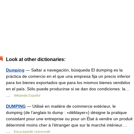
Look at other dictionaries:
Dumping
— Saltar a navegación, búsqueda El dumping es la
práctica de comercio en el que una empresa fija un precio inferior
para los bienes exportados que para los mismos bienes vendidos
en el país. Sólo puede producirse si se dan dos condiciones: la…
…
Wikipedia Español
DUMPING
— Utilisé en matière de commerce extérieur, le
dumping (de l’anglais to dump : «déblayer») désigne la pratique
consistant pour une entreprise ou pour un État à vendre un produit
déterminé moins cher à l’étranger que sur le marché intérieur.…
…
Encyclopédie Universelle