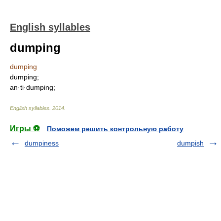
English syllables
dumping
dumping
dumping;
an·ti·dumping;
English syllables
.
2014
.
Игры ⚽
Поможем решить контрольную работу
dumpiness
dumpish