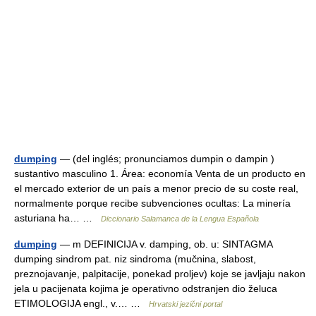
dumping
— (del inglés; pronunciamos dumpin o dampin )
sustantivo masculino 1. Área: economía Venta de un producto en
el mercado exterior de un país a menor precio de su coste real,
normalmente porque recibe subvenciones ocultas: La minería
asturiana ha… …
Diccionario Salamanca de la Lengua Española
dumping
— m DEFINICIJA v. damping, ob. u: SINTAGMA
dumping sindrom pat. niz sindroma (mučnina, slabost,
preznojavanje, palpitacije, ponekad proljev) koje se javljaju nakon
jela u pacijenata kojima je operativno odstranjen dio želuca
ETIMOLOGIJA engl., v.… …
Hrvatski jezični portal