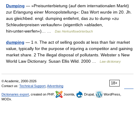
Dumping
— »Preisunterbietung (auf dem internationalen Markt)
zur Erlangung einer Monopolstellung«: Das Wort wurde im 20. Jh.
aus gleichbed. engl. dumping entlehnt, das zu to dump »zu
Schleuderpreisen verkaufen« (eigentlich »abladen,
hin‹unter›werfen«)… …
Das Herkunftswörterbuch
dumping
— 1 n. The act of selling goods at less than fair market
value, typically for the purpose of injuring a competitor and gaining
market share. 2 The illegal disposal of pollutants. Webster s New
World Law Dictionary. Susan Ellis Wild. 2000 …
Law dictionary
© Academic, 2000-2026
18+
Contact us:
Technical Support
,
Advertising
Dictionaries export
, created on PHP,
Joomla,
Drupal,
WordPress,
MODx.