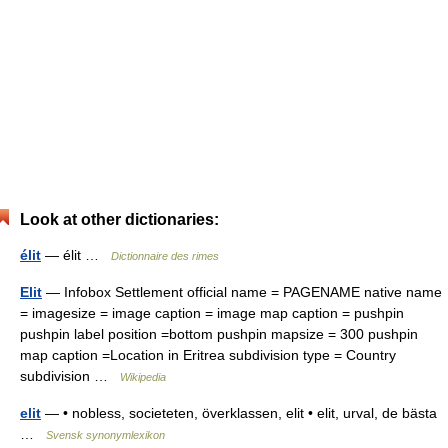
Look at other dictionaries:
élit
— élit …
Dictionnaire des rimes
Elit
— Infobox Settlement official name = PAGENAME native name
= imagesize = image caption = image map caption = pushpin
pushpin label position =bottom pushpin mapsize = 300 pushpin
map caption =Location in Eritrea subdivision type = Country
subdivision …
Wikipedia
elit
— • nobless, societeten, överklassen, elit • elit, urval, de bästa
…
Svensk synonymlexikon