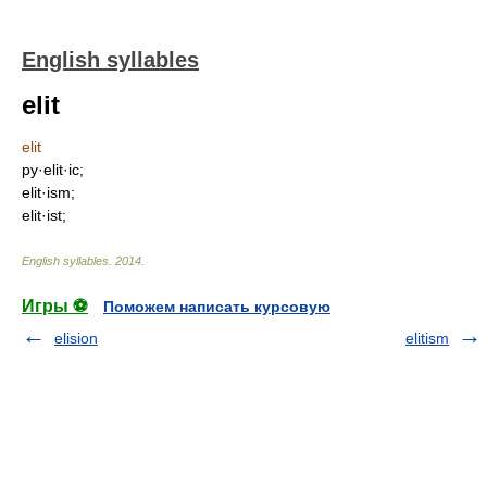
English syllables
elit
elit
py·elit·ic;
elit·ism;
elit·ist;
English syllables
.
2014
.
Игры ⚽
Поможем написать курсовую
elision
elitism