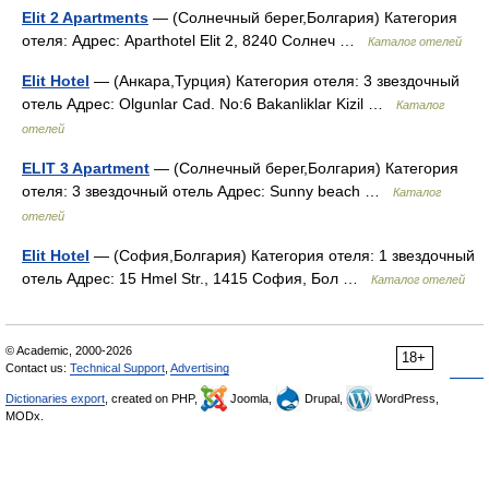
Elit 2 Apartments
— (Солнечный берег,Болгария) Категория
отеля: Адрес: Aparthotel Elit 2, 8240 Солнеч …
Каталог отелей
Elit Hotel
— (Анкара,Турция) Категория отеля: 3 звездочный
отель Адрес: Olgunlar Cad. No:6 Bakanliklar Kizil …
Каталог
отелей
ELIT 3 Apartment
— (Солнечный берег,Болгария) Категория
отеля: 3 звездочный отель Адрес: Sunny beach …
Каталог
отелей
Elit Hotel
— (София,Болгария) Категория отеля: 1 звездочный
отель Адрес: 15 Hmel Str., 1415 София, Бол …
Каталог отелей
© Academic, 2000-2026
18+
Contact us:
Technical Support
,
Advertising
Dictionaries export
, created on PHP,
Joomla,
Drupal,
WordPress,
MODx.