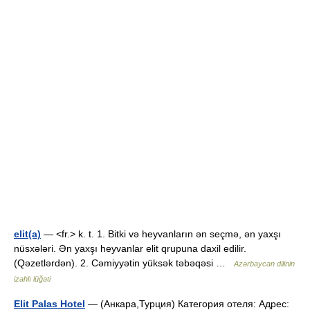
elit(a)
— <fr.> k. t. 1. Bitki və heyvanların ən seçmə, ən yaxşı
nüsxələri. Ən yaxşı heyvanlar elit qrupuna daxil edilir.
(Qəzetlərdən). 2. Cəmiyyətin yüksək təbəqəsi …
Azərbaycan dilinin
izahlı lüğəti
Elit Palas Hotel
— (Анкара,Турция) Категория отеля: Адрес: