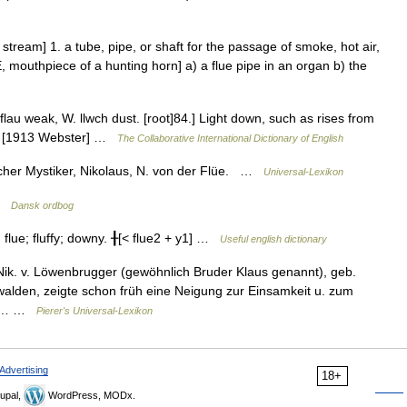
g, stream] 1. a tube, pipe, or shaft for the passage of smoke, hot air,
, mouthpiece of a hunting horn] a) a flue pipe in an organ b) the
G. flau weak, W. llwch dust. [root]84.] Light down, such as rises from
kens. [1913 Webster] …
The Collaborative International Dictionary of English
cher Mystiker, Nikolaus, N. von der Flüe. …
Universal-Lexikon
 …
Dansk ordbog
flue; fluffy; downy. ╂[< flue2 + y1] …
Useful english dictionary
 Nik. v. Löwenbrugger (gewöhnlich Bruder Klaus genannt), geb.
walden, zeigte schon früh eine Neigung zur Einsamkeit u. zum
ton… …
Pierer's Universal-Lexikon
Advertising
18+
upal,
WordPress, MODx.