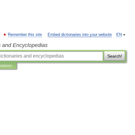
Remember this site
Embed dictionaries into your website
EN
s and Encyclopedias
Search!
etations