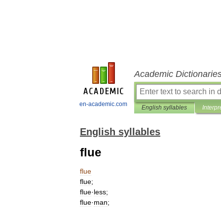
Academic Dictionarie
en-academic.com
English syllables
Interpr
English syllables
flue
flue
flue
;
flue
·
less
;
flue
·
man
;