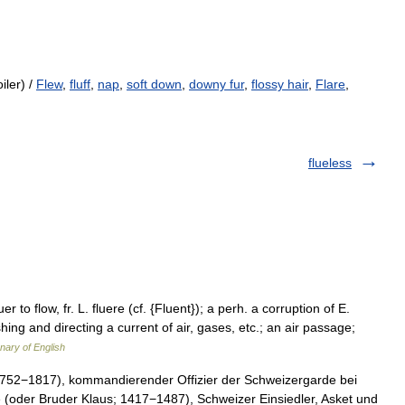
iler) /
Flew
,
fluff
,
nap
,
soft down
,
downy fur
,
flossy hair
,
Flare
,
flueless
luer to flow, fr. L. fluere (cf. {Fluent}); a perh. a corruption of E.
hing and directing a current of air, gases, etc.; an air passage;
onary of English
752−1817), kommandierender Offizier der Schweizergarde bei
üe (oder Bruder Klaus; 1417−1487), Schweizer Einsiedler, Asket und