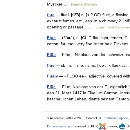
Mystiker …
Deutsch Wikipedia
flue
— flue1 [flo͞o] n. [< ? OFr fluie, a flowin
exhaust fumes, etc., esp. in a chimney 2. [ME
opening or passage… …
English World dictionary
Flue
— (fl[=u]), n. [Cf. F. flou light, tender, 
cotton, fur, etc.; very fine lint or hair. Dic
Flüe
— Flüe, Nikolaus von der, schweizeris
flue
— sb., n, r, rne, i sms. flue , fx flueklat
flue|y
— «FLOO ee», adjective. covered with 
Flüe
— Flüe, Nikolaus von der F., eigentlich
den 21. März 1417 in Flüeli im Canton Unter
beschaulichen Leben, diente seinem Can
© Academic, 2000-2026
Contact us:
Technical Support
,
Dictionaries export
, created on PHP,
Joomla,
Dr