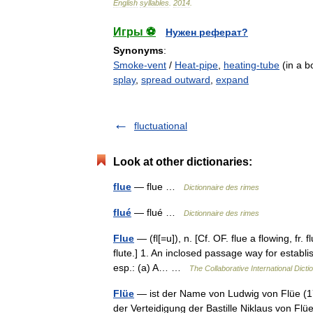
English
syllables
.
2014
.
Игры ⚽
Нужен реферат?
Synonyms
:
Smoke-vent
/
Heat-pipe
,
heating-tube
(in a bo
splay
,
spread outward
,
expand
fluctuational
Look at other dictionaries:
flue
— flue …
Dictionnaire des rimes
flué
— flué …
Dictionnaire des rimes
Flue
— (fl[=u]), n. [Cf. OF. flue a flowing, fr. f
flute.] 1. An inclosed passage way for establis
esp.: (a) A… …
The Collaborative International Dicti
Flüe
— ist der Name von Ludwig von Flüe (1
der Verteidigung der Bastille Niklaus von Fl