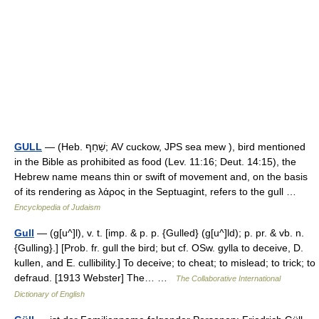
GULL
— (Heb. שַׁחַף; AV cuckow, JPS sea mew ), bird mentioned
in the Bible as prohibited as food (Lev. 11:16; Deut. 14:15), the
Hebrew name means thin or swift of movement and, on the basis
of its rendering as λάρος in the Septuagint, refers to the gull …
Encyclopedia of Judaism
Gull
— (g[u^]l), v. t. [imp. & p. p. {Gulled} (g[u^]ld); p. pr. & vb. n.
{Gulling}.] [Prob. fr. gull the bird; but cf. OSw. gylla to deceive, D.
kullen, and E. cullibility.] To deceive; to cheat; to mislead; to trick; to
defraud. [1913 Webster] The… …
The Collaborative International
Dictionary of English