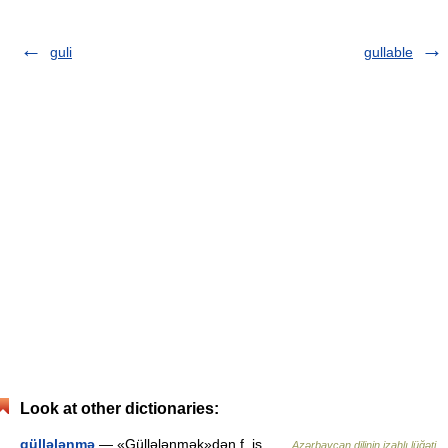
guli
gullable
Look at other dictionaries:
güllələnmə
— «Güllələnmək»dən f. is …
Azərbaycan dilinin izahlı lüğəti