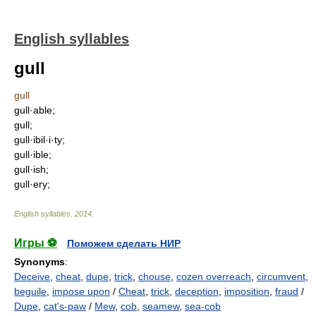
English syllables
gull
gull
gull·able;
gull;
gull·ibil·i·ty;
gull·ible;
gull·ish;
gull·ery;
English syllables
.
2014
.
Игры ⚽
Поможем сделать НИР
Synonyms
:
Deceive
,
cheat
,
dupe
,
trick
,
chouse
,
cozen overreach
,
circumvent
,
beguile
,
impose upon
/
Cheat
,
trick
,
deception
,
imposition
,
fraud
/
Dupe
,
cat's-paw
/
Mew
,
cob
,
seamew
,
sea-cob