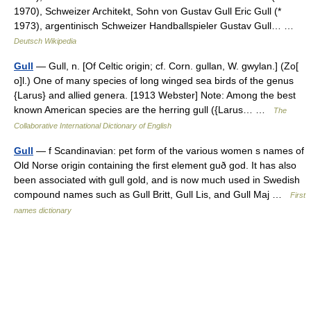
1970), Schweizer Architekt, Sohn von Gustav Gull Eric Gull (*
1973), argentinisch Schweizer Handballspieler Gustav Gull… …
Deutsch Wikipedia
Gull
— Gull, n. [Of Celtic origin; cf. Corn. gullan, W. gwylan.] (Zo[
o]l.) One of many species of long winged sea birds of the genus
{Larus} and allied genera. [1913 Webster] Note: Among the best
known American species are the herring gull ({Larus… …
The
Collaborative International Dictionary of English
Gull
— f Scandinavian: pet form of the various women s names of
Old Norse origin containing the first element guð god. It has also
been associated with gull gold, and is now much used in Swedish
compound names such as Gull Britt, Gull Lis, and Gull Maj …
First
names dictionary