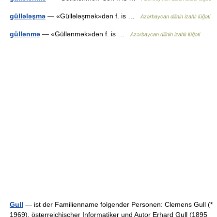
güllələşmə
— «Güllələşmək»dən f. is …
Azərbaycan dilinin izahlı lüğəti
güllənmə
— «Güllənmək»dən f. is …
Azərbaycan dilinin izahlı lüğəti
Gull
— ist der Familienname folgender Personen: Clemens Gull (*
1969), österreichischer Informatiker und Autor Erhard Gull (1895