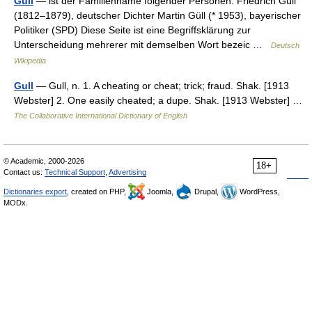
Güll
— ist der Familienname folgender Personen: Friedrich Güll
(1812–1879), deutscher Dichter Martin Güll (* 1953), bayerischer
Politiker (SPD) Diese Seite ist eine Begriffsklärung zur
Unterscheidung mehrerer mit demselben Wort bezeic …
Deutsch
Wikipedia
Gull
— Gull, n. 1. A cheating or cheat; trick; fraud. Shak. [1913
Webster] 2. One easily cheated; a dupe. Shak. [1913 Webster] …
The Collaborative International Dictionary of English
© Academic, 2000-2026
18+
Contact us:
Technical Support
,
Advertising
Dictionaries export
, created on PHP,
Joomla,
Drupal,
WordPress,
MODx.