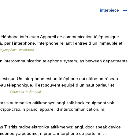
interpiece
de téléphone intérieur ♦ Appareil de communication téléphonique
 à, par l interphone. Interphone reliant l entrée d un immeuble et
cyclopédie Universelle
. an intercommunication telephone system, as between departments
stique Un interphone est un téléphone qui utilise un réseau
eau téléphonique. Il est souvent équipé d un haut parleur et
es… …
Wikipédia en Français
ritis automatika atitikmenys: angl. talk back equipment vok.
тройство, n pranc. appareil d intercommunication, m;
 T sritis radioelektronika atitikmenys: angl. door speak device
оворное устройство, n pranc. interphone de porte, m …