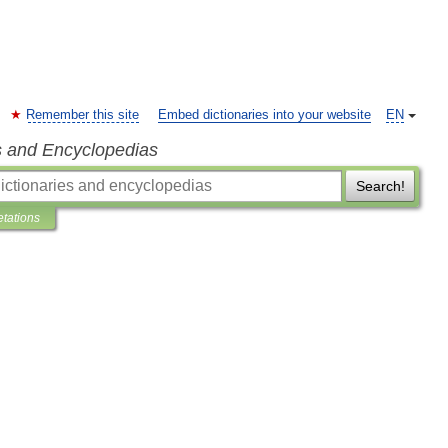
Remember this site
Embed dictionaries into your website
EN
s and Encyclopedias
Search!
etations