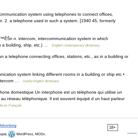
rcommunication system using telephones to connect offices,
rcom. 2. a telephone used in such a system. [1940 45; formerly
™ÊŠn n. intercom, intercommunication system in which
in a building, ship, etc.) …
English contemporary dictionary
 a telephone connecting offices, stations, etc., as in a building or
ation system linking different rooms in a building or ship etc •
↑intercom …
Useful english dictionary
one domestique Un interphone est un téléphone qui utilise un
é au réseau téléphonique. Il est souvent équipé d un haut parleur
ia en Français
Advertising
18+
upal,
WordPress, MODx.