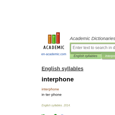
Academic Dictionarie
en-academic.com
English syllables
Interpr
English syllables
interphone
interphone
in
·
ter
·
phone
English
syllables
.
2014
.