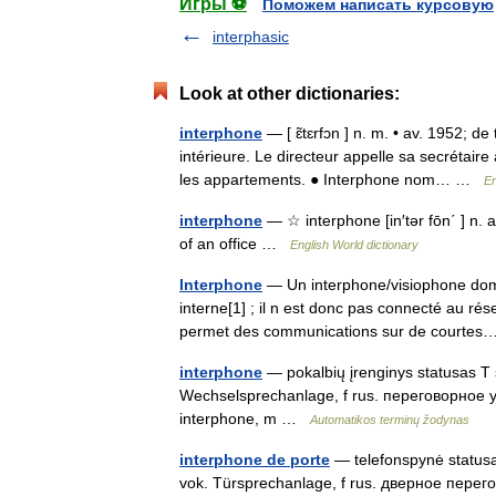
Игры ⚽
Поможем написать курсовую
interphasic
Look at other dictionaries:
interphone
— [ ɛ̃tɛrfɔn ] n. m. • av. 1952; 
intérieure. Le directeur appelle sa secrétaire
les appartements. ● Interphone nom… …
En
interphone
— ☆ interphone [in′tər fōn΄ ] n
of an office …
English World dictionary
Interphone
— Un interphone/visiophone dome
interne[1] ; il n est donc pas connecté au rés
permet des communications sur de court
interphone
— pokalbių įrenginys statusas T s
Wechselsprechanlage, f rus. переговорное ус
interphone, m …
Automatikos terminų žodynas
interphone de porte
— telefonspynė statusas
vok. Türsprechanlage, f rus. дверное перег