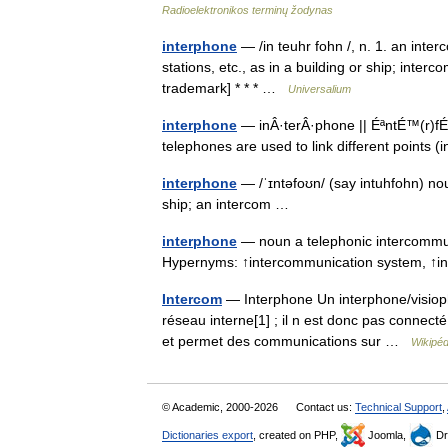
Radioelektronikos terminų žodynas
interphone
— /in teuhr fohn /, n. 1. an inte
stations, etc., as in a building or ship; inte
trademark] * * * …
Universalium
interphone
— inÂ·terÂ·phone || ÉªntÉ™(r)fÉ
telephones are used to link different points (
interphone
— /ˈɪntəfoʊn/ (say intuhfohn) noun
ship; an intercom …
interphone
— noun a telephonic intercommunic
Hypernyms: ↑intercommunication system, 
Intercom
— Interphone Un interphone/visioph
réseau interne[1] ; il n est donc pas connect
et permet des communications sur …
Wikipéd
© Academic, 2000-2026
Contact us:
Technical Support
,
Dictionaries export
, created on PHP,
Joomla,
Dr