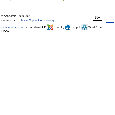
© Academic, 2000-2026
18+
Contact us:
Technical Support
,
Advertising
Dictionaries export
, created on PHP,
Joomla,
Drupal,
WordPress,
MODx.