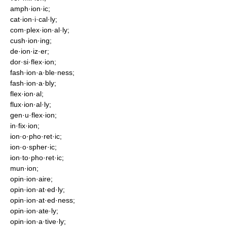
amph·ion·ic;
cat·ion·i·cal·ly;
com·plex·ion·al·ly;
cush·ion·ing;
de·ion·iz·er;
dor·si·flex·ion;
fash·ion·a·ble·ness;
fash·ion·a·bly;
flex·ion·al;
flux·ion·al·ly;
gen·u·flex·ion;
in·fix·ion;
ion·o·pho·ret·ic;
ion·o·spher·ic;
ion·to·pho·ret·ic;
mun·ion;
opin·ion·aire;
opin·ion·at·ed·ly;
opin·ion·at·ed·ness;
opin·ion·ate·ly;
opin·ion·a·tive·ly;