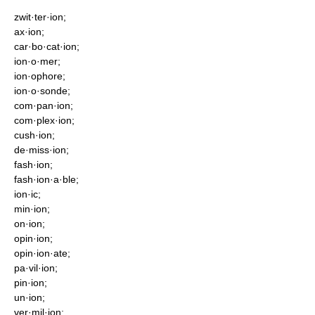
zwit·ter·ion;
ax·ion;
car·bo·cat·ion;
ion·o·mer;
ion·ophore;
ion·o·sonde;
com·pan·ion;
com·plex·ion;
cush·ion;
de·miss·ion;
fash·ion;
fash·ion·a·ble;
ion·ic;
min·ion;
on·ion;
opin·ion;
opin·ion·ate;
pa·vil·ion;
pin·ion;
un·ion;
ver·mil·ion;