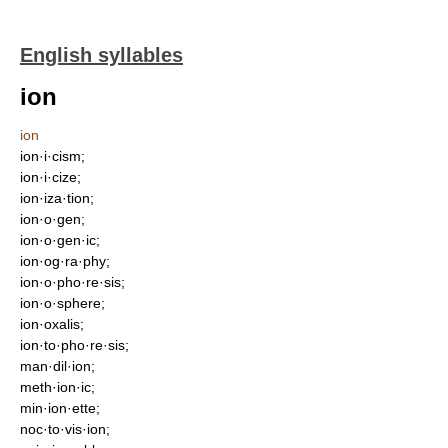
English syllables
ion
ion
ion·i·cism;
ion·i·cize;
ion·iza·tion;
ion·o·gen;
ion·o·gen·ic;
ion·og·ra·phy;
ion·o·pho·re·sis;
ion·o·sphere;
ion·oxalis;
ion·to·pho·re·sis;
man·dil·ion;
meth·ion·ic;
min·ion·ette;
noc·to·vis·ion;