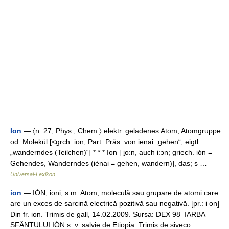
Ion
— 〈n. 27; Phys.; Chem.〉 elektr. geladenes Atom, Atomgruppe
od. Molekül [<grch. ion, Part. Präs. von ienai „gehen“, eigtl.
„wanderndes (Teilchen)“] * * * Ion [ i̯o:n, auch i:ɔn; griech. ión =
Gehendes, Wanderndes (iénai = gehen, wandern)], das; s …
Universal-Lexikon
ion
— IÓN, ioni, s.m. Atom, moleculă sau grupare de atomi care
are un exces de sarcină electrică pozitivă sau negativă. [pr.: i on] –
Din fr. ion. Trimis de gall, 14.02.2009. Sursa: DEX 98 IARBA
SFÂNTULUI IÓN s. v. salvie de Etiopia. Trimis de siveco …