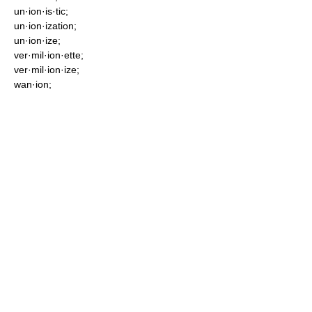
un·ion·is·tic;
un·ion·ization;
un·ion·ize;
ver·mil·ion·ette;
ver·mil·ion·ize;
wan·ion;