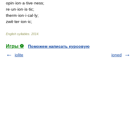
opin·ion·a·tive·ness;
re·un·ion·is·tic;
therm·ion·i·cal·ly;
zwit·ter·ion·ic;
English syllables
.
2014
.
Игры ⚽
Поможем написать курсовую
iolite
ioned