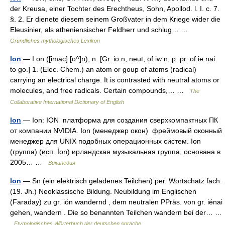
der Kreusa, einer Tochter des Erechtheus, Sohn, Apollod. l. I. c. 7.
§. 2. Er dienete diesem seinem Großvater in dem Kriege wider die
Eleusinier, als atheniensischer Feldherr und schlug… …
Gründliches mythologisches Lexikon
Ion
— I on ([imac] [o^]n), n. [Gr. io n, neut, of iw n, p. pr. of ie nai
to go.] 1. (Elec. Chem.) an atom or goup of atoms (radical)
carrying an electrical charge. It is contrasted with neutral atoms or
molecules, and free radicals. Certain compounds,… …
The
Collaborative International Dictionary of English
Ion
— Ion: ION платформа для создания сверхкомпактных ПК
от компании NVIDIA. Ion (менеджер окон) фреймовый оконный
менеджер для UNIX подобных операционных систем. Ion
(группа) (исп. Íon) ирландская музыкальная группа, основана в
2005… …
Википедия
Ion
— Sn (ein elektrisch geladenes Teilchen) per. Wortschatz fach.
(19. Jh.) Neoklassische Bildung. Neubildung im Englischen
(Faraday) zu gr. ión wandernd , dem neutralen PPräs. von gr. iénai
gehen, wandern . Die so benannten Teilchen wandern bei der… …
Etymologisches Wörterbuch der deutschen sprache