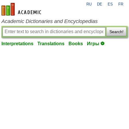
RU
DE
ES
FR
en-academic.com
Academic Dictionaries and Encyclopedias
Search!
Interpretations
Translations
Books
Игры ⚽