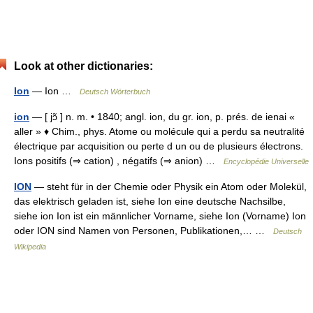
Look at other dictionaries:
Ion
— Ion …
Deutsch Wörterbuch
ion
— [ jɔ̃ ] n. m. • 1840; angl. ion, du gr. ion, p. prés. de ienai «
aller » ♦ Chim., phys. Atome ou molécule qui a perdu sa neutralité
électrique par acquisition ou perte d un ou de plusieurs électrons.
Ions positifs (⇒ cation) , négatifs (⇒ anion) …
Encyclopédie Universelle
ION
— steht für in der Chemie oder Physik ein Atom oder Molekül,
das elektrisch geladen ist, siehe Ion eine deutsche Nachsilbe,
siehe ion Ion ist ein männlicher Vorname, siehe Ion (Vorname) Ion
oder ION sind Namen von Personen, Publikationen,… …
Deutsch
Wikipedia