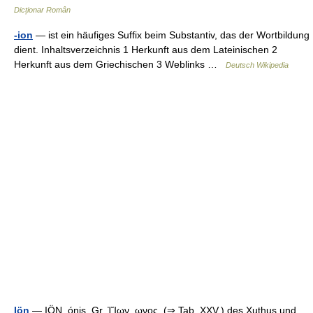
Dicționar Român
-ion
— ist ein häufiges Suffix beim Substantiv, das der Wortbildung
dient. Inhaltsverzeichnis 1 Herkunft aus dem Lateinischen 2
Herkunft aus dem Griechischen 3 Weblinks …
Deutsch Wikipedia
Iön
— IÖN, ónis, Gr. ἸἼων, ωνος, (⇒ Tab. XXV.) des Xuthus und