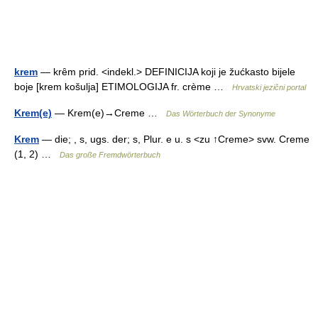
krem
— krȇm prid. <indekl.> DEFINICIJA koji je žućkasto bijele
boje [krem košulja] ETIMOLOGIJA fr. crème …
Hrvatski jezični portal
Krem(e)
— Krem(e)→Creme …
Das Wörterbuch der Synonyme
Krem
— die; , s, ugs. der; s, Plur. e u. s <zu ↑Creme> svw. Creme
(1, 2) …
Das große Fremdwörterbuch