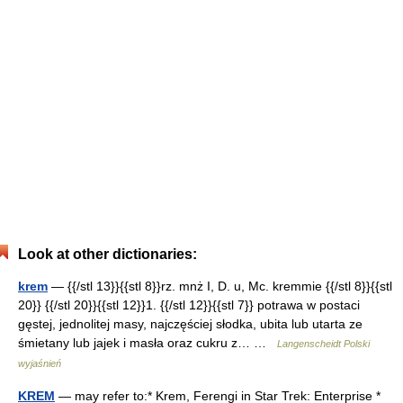
Look at other dictionaries:
krem
— {{/stl 13}}{{stl 8}}rz. mnż I, D. u, Mc. kremmie {{/stl 8}}{{stl
20}} {{/stl 20}}{{stl 12}}1. {{/stl 12}}{{stl 7}} potrawa w postaci
gęstej, jednolitej masy, najczęściej słodka, ubita lub utarta ze
śmietany lub jajek i masła oraz cukru z… …
Langenscheidt Polski
wyjaśnień
KREM
— may refer to:* Krem, Ferengi in Star Trek: Enterprise *