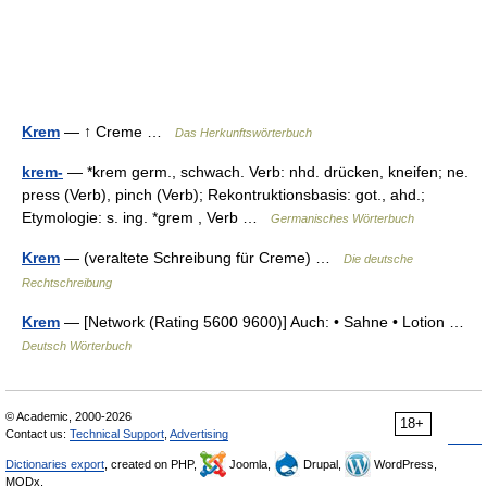
Krem
— ↑ Creme …
Das Herkunftswörterbuch
krem-
— *krem germ., schwach. Verb: nhd. drücken, kneifen; ne.
press (Verb), pinch (Verb); Rekontruktionsbasis: got., ahd.;
Etymologie: s. ing. *grem , Verb …
Germanisches Wörterbuch
Krem
— (veraltete Schreibung für Creme) …
Die deutsche
Rechtschreibung
Krem
— [Network (Rating 5600 9600)] Auch: • Sahne • Lotion …
Deutsch Wörterbuch
© Academic, 2000-2026
18+
Contact us:
Technical Support
,
Advertising
Dictionaries export
, created on PHP,
Joomla,
Drupal,
WordPress,
MODx.