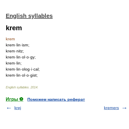
English syllables
krem
krem
krem·lin·ism;
krem·nitz;
krem·lin·ol·o·gy;
krem·lin;
krem·lin·olog·i·cal;
krem·lin·ol·o·gist;
English syllables
.
2014
.
Игры ⚽
Поможем написать реферат
krej
kremers