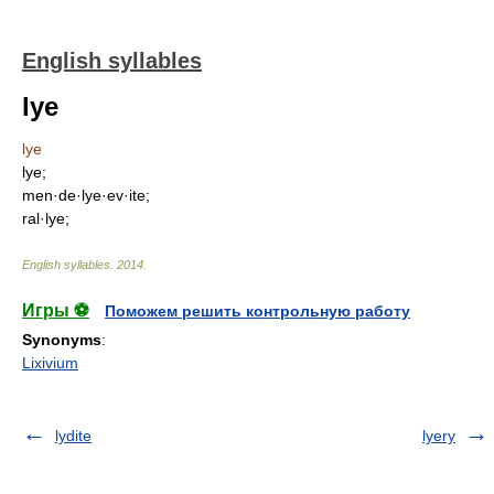
English syllables
lye
lye
lye;
men·de·lye·ev·ite;
ral·lye;
English syllables
.
2014
.
Игры ⚽
Поможем решить контрольную работу
Synonyms
:
Lixivium
lydite
lyery