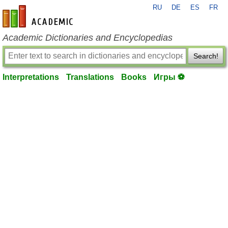
RU
DE
ES
FR
en-academic.com
Academic Dictionaries and Encyclopedias
Search!
Interpretations
Translations
Books
Игры ⚽