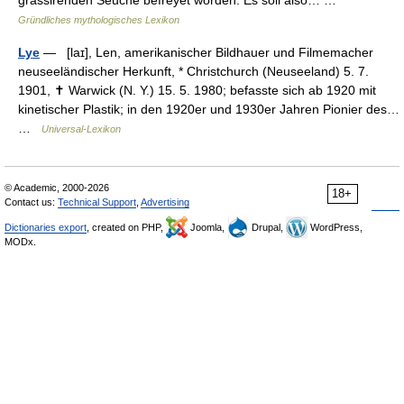
grassirenden Seuche befreyet worden. Es soll also… …
Gründliches mythologisches Lexikon
Lye
— [laɪ], Len, amerikanischer Bildhauer und Filmemacher
neuseeländischer Herkunft, * Christchurch (Neuseeland) 5. 7.
1901, ✝ Warwick (N. Y.) 15. 5. 1980; befasste sich ab 1920 mit
kinetischer Plastik; in den 1920er und 1930er Jahren Pionier des…
…
Universal-Lexikon
© Academic, 2000-2026
18+
Contact us:
Technical Support
,
Advertising
Dictionaries export
, created on PHP,
Joomla,
Drupal,
WordPress,
MODx.