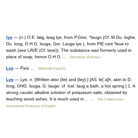
lye
— (n.) O.E. læg, leag lye, from P.Gmc. *laugo (Cf. M.Du. loghe,
Du. loog, O.H.G. louga, Ger. Lauge lye ), from PIE root *leue to
wash (see LAVE (Cf. lave)). The substance was formerly used in
place of soap, hence O.H.G …
Etymology dictionary
Lye
— País …
Wikipedia Español
Lye
— Lye, n. [Written also {lie} and {ley}.] [AS. le[ a]h; akin to D.
loog, OHG. louga, G. lauge; cf. Icel. laug a bath, a hot spring.] 1. A
strong caustic alkaline solution of potassium salts, obtained by
leaching wood ashes. It is much used in… …
The Collaborative
International Dictionary of English