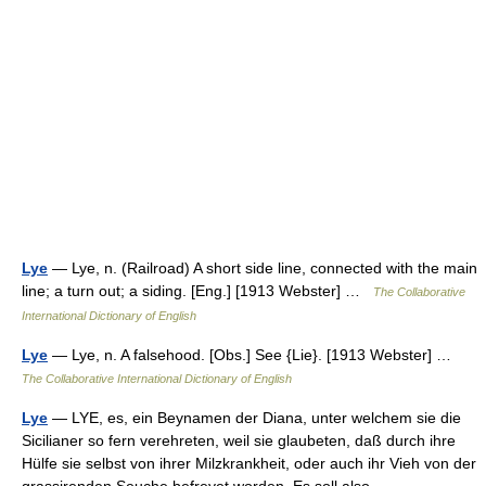
Lye
— Lye, n. (Railroad) A short side line, connected with the main
line; a turn out; a siding. [Eng.] [1913 Webster] …
The Collaborative
International Dictionary of English
Lye
— Lye, n. A falsehood. [Obs.] See {Lie}. [1913 Webster] …
The Collaborative International Dictionary of English
Lye
— LYE, es, ein Beynamen der Diana, unter welchem sie die
Sicilianer so fern verehreten, weil sie glaubeten, daß durch ihre
Hülfe sie selbst von ihrer Milzkrankheit, oder auch ihr Vieh von der