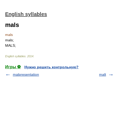
English syllables
mals
mals
mals;
MALS;
English syllables
.
2014
.
Игры ⚽
Нужно решить контрольную?
malpresentation
malt