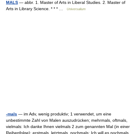
MALS
— abbr. 1. Master of Arts in Liberal Studies. 2. Master of
Arts in Library Science. * * * …
Universalium
-mals
— im Adv, wenig produktiv; 1 verwendet, um eine
unbestimmte Zahl von Malen auszudrücken; mehrmals, oftmals,
vielmals: Ich danke Ihnen vielmals 2 zum genannten Mal (in einer
Reihenfolge); erstmals, letztmals, nochmals: Ich will es nochmals