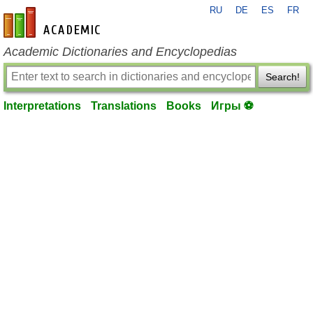
RU
DE
ES
FR
en-academic.com
Academic Dictionaries and Encyclopedias
Search!
Interpretations
Translations
Books
Игры ⚽