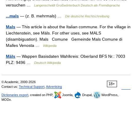
versuchen …
Langenscheidt Großwörterbuch Deutsch als Fremdsprache
...mals
— (z. B. mehrmals) …
Die deutsche Rechtschreibung
Mals
— This article is about the Italian commune. For the village in
Liechtenstein, see Mäls. For other uses, see MALS
(disambiguation). Mals Comune Gemeinde Mals Comune di
Malles Venosta …
Wikipedia
Mäls
— Wappen Basisdaten Wahlkreis: Oberland BFS Nr.: 7003
PLZ: 9496 …
Deutsch Wikipedia
© Academic, 2000-2026
18+
Contact us:
Technical Support
,
Advertising
Dictionaries export
, created on PHP,
Joomla,
Drupal,
WordPress,
MODx.