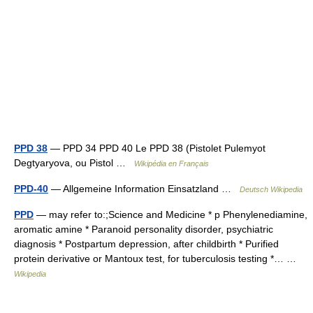
PPD 38
— PPD 34 PPD 40 Le PPD 38 (Pistolet Pulemyot
Degtyaryova, ou Pistol …
Wikipédia en Français
PPD-40
— Allgemeine Information Einsatzland …
Deutsch Wikipedia
PPD
— may refer to:;Science and Medicine * p Phenylenediamine,
aromatic amine * Paranoid personality disorder, psychiatric
diagnosis * Postpartum depression, after childbirth * Purified
protein derivative or Mantoux test, for tuberculosis testing *… …
Wikipedia