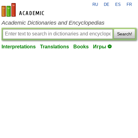
RU
DE
ES
FR
en-academic.com
Academic Dictionaries and Encyclopedias
Search!
Interpretations
Translations
Books
Игры ⚽