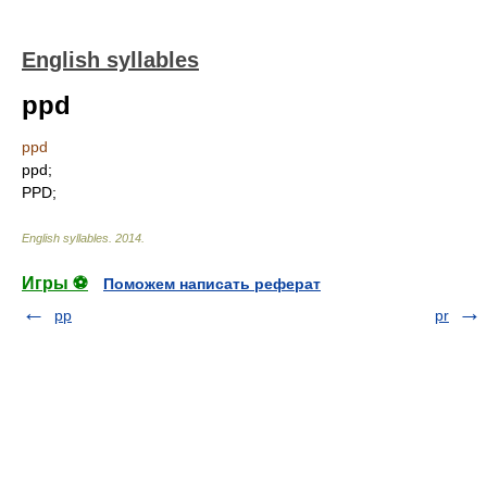
English syllables
ppd
ppd
ppd;
PPD;
English syllables
.
2014
.
Игры ⚽
Поможем написать реферат
pp
pr