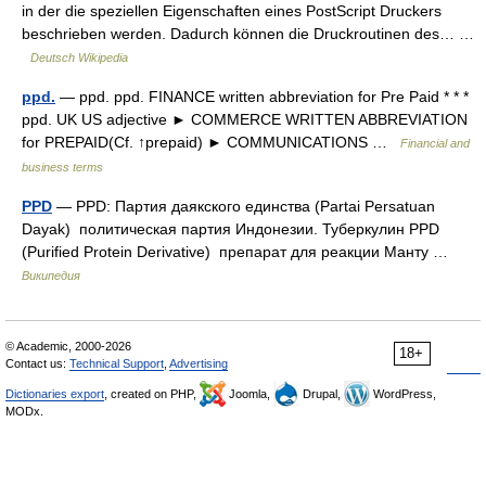
in der die speziellen Eigenschaften eines PostScript Druckers
beschrieben werden. Dadurch können die Druckroutinen des… …
Deutsch Wikipedia
ppd.
— ppd. ppd. FINANCE written abbreviation for Pre Paid * * *
ppd. UK US adjective ► COMMERCE WRITTEN ABBREVIATION
for PREPAID(Cf. ↑prepaid) ► COMMUNICATIONS …
Financial and
business terms
PPD
— PPD: Партия даякского единства (Partai Persatuan
Dayak) политическая партия Индонезии. Туберкулин PPD
(Purified Protein Derivative) препарат для реакции Манту …
Википедия
© Academic, 2000-2026
18+
Contact us:
Technical Support
,
Advertising
Dictionaries export
, created on PHP,
Joomla,
Drupal,
WordPress,
MODx.