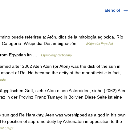
atenolol
ino puede referirse a: Atón, dios de la mitología egipcioa. Río
9n Categoría: Wikipedia:Desambiguación …
Wikipedia Español
 from Egyptian itn …
Etymology dictionary
amed after 2062 Aten Aten (or Aton) was the disk of the sun in
 aspect of Ra. He became the deity of the monotheistic in fact,
edia
gyptischen Gott, siehe Aton einen Asteroiden, siehe (2062) Aten
 in der Provinz Franz Tamayo in Bolivien Diese Seite ist eine
 sun god Re Harakhty. Aten was worshipped as a god in his own
 to position of supreme deity by Akhenaten in opposition to the
ent Egypt