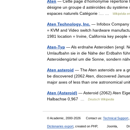
Aten
— Cette page d’homonymie répertorie le
désigne un groupe d astéroïdes du système sol
espaces naturels Catégorie :… …
Wikipédia e
Aten Technology, Inc.
— Infobox Company 
= KVM and Video switch hardware manufactur
1981 location = Irvine, California key peo
Aten-Typ
— Als erdnahe Asteroiden (engl. N
Umlaufbahn sie in die Nähe der Erdbahn führ
Asteroidengürtel um die Sonne, sondern 
Aten asteroid
— The Aten asteroids are a gro
be discovered (2062 Aten, discovered January
major axes of less than one astronomical u
Aten (Asteroid)
— Asteroid (2062) Aten Eige
Halbachse 0,967 …
Deutsch Wikipedia
© Academic, 2000-2026
Contact us:
Technical Support
,
Dictionaries export
, created on PHP,
Joomla,
Dr