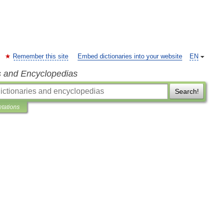
Remember this site
Embed dictionaries into your website
EN
s and Encyclopedias
Search!
etations