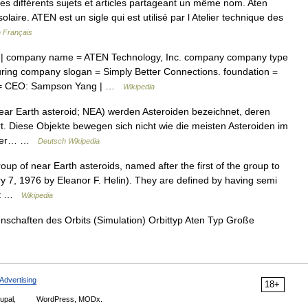
s différents sujets et articles partageant un même nom. Aten
aire. ATEN est un sigle qui est utilisé par l Atelier technique des
n Français
| company name = ATEN Technology, Inc. company company type
ing company slogan = Simply Better Connections. foundation =
ple = CEO: Sampson Yang | …
Wikipedia
ear Earth asteroid; NEA) werden Asteroiden bezeichnet, deren
t. Diese Objekte bewegen sich nicht wie die meisten Asteroiden im
näher… …
Deutsch Wikipedia
up of near Earth asteroids, named after the first of the group to
 7, 1976 by Eleanor F. Helin). They are defined by having semi
nit …
Wikipedia
nschaften des Orbits (Simulation) Orbittyp Aten Typ Große
Advertising
18+
upal,
WordPress, MODx.