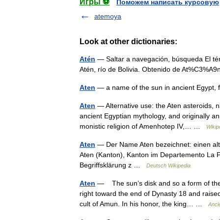
Игры ⚽
Поможем написать курсовую
atemoya
Look at other dictionaries:
Atén
— Saltar a navegación, búsqueda El térm
Atén, río de Bolivia. Obtenido de At%C3%A
Aten
— a name of the sun in ancient Egypt,
Aten
— Alternative use: the Aten asteroids, n
ancient Egyptian mythology, and originally an
monistic religion of Amenhotep IV,… …
Wikip
Aten
— Der Name Aten bezeichnet: einen altä
Aten (Kanton), Kanton im Departemento La Paz
Begriffsklärung z …
Deutsch Wikipedia
Aten
— The sun’s disk and so a form of the
right toward the end of Dynasty 18 and raised
cult of Amun. In his honor, the king… …
Anci