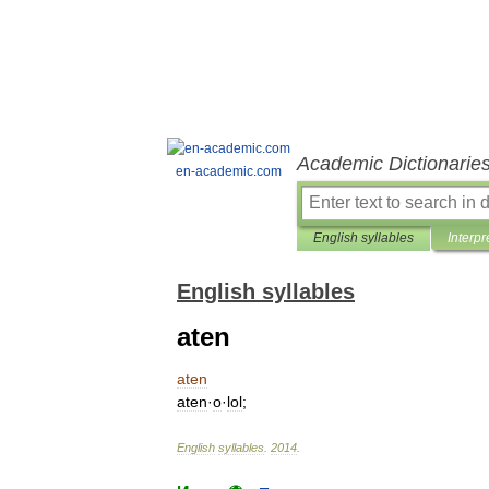
Academic Dictionarie
en-academic.com
English syllables
Interpr
English syllables
aten
aten
aten
·
o
·
lol
;
English
syllables
.
2014
.