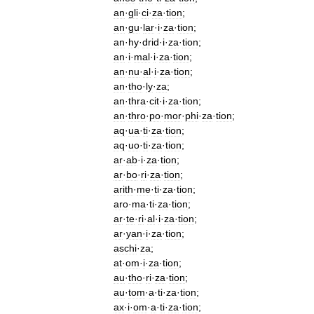
an
·
gli
·
ci
·
za
·
tion
;
an
·
gu
·
lar
·
i
·
za
·
tion
;
an
·
hy
·
drid
·
i
·
za
·
tion
;
an
·
i
·
mal
·
i
·
za
·
tion
;
an
·
nu
·
al
·
i
·
za
·
tion
;
an
·
tho
·
ly
·
za
;
an
·
thra
·
cit
·
i
·
za
·
tion
;
an
·
thro
·
po
·
mor
·
phi
·
za
·
tion
;
aq
·
ua
·
ti
·
za
·
tion
;
aq
·
uo
·
ti
·
za
·
tion
;
ar
·
ab
·
i
·
za
·
tion
;
ar
·
bo
·
ri
·
za
·
tion
;
arith
·
me
·
ti
·
za
·
tion
;
aro
·
ma
·
ti
·
za
·
tion
;
ar
·
te
·
ri
·
al
·
i
·
za
·
tion
;
ar
·
yan
·
i
·
za
·
tion
;
aschi
·
za
;
at
·
om
·
i
·
za
·
tion
;
au
·
tho
·
ri
·
za
·
tion
;
au
·
tom
·
a
·
ti
·
za
·
tion
;
ax
·
i
·
om
·
a
·
ti
·
za
·
tion
;