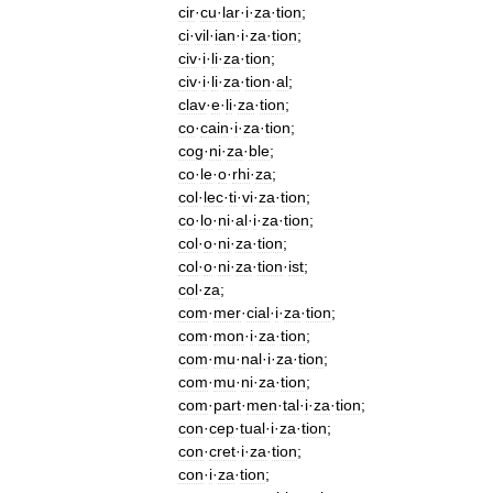
cir
·
cu
·
lar
·
i
·
za
·
tion
;
ci
·
vil
·
ian
·
i
·
za
·
tion
;
civ
·
i
·
li
·
za
·
tion
;
civ
·
i
·
li
·
za
·
tion
·
al
;
clav
·
e
·
li
·
za
·
tion
;
co
·
cain
·
i
·
za
·
tion
;
cog
·
ni
·
za
·
ble
;
co
·
le
·
o
·
rhi
·
za
;
col
·
lec
·
ti
·
vi
·
za
·
tion
;
co
·
lo
·
ni
·
al
·
i
·
za
·
tion
;
col
·
o
·
ni
·
za
·
tion
;
col
·
o
·
ni
·
za
·
tion
·
ist
;
col
·
za
;
com
·
mer
·
cial
·
i
·
za
·
tion
;
com
·
mon
·
i
·
za
·
tion
;
com
·
mu
·
nal
·
i
·
za
·
tion
;
com
·
mu
·
ni
·
za
·
tion
;
com
·
part
·
men
·
tal
·
i
·
za
·
tion
;
con
·
cep
·
tual
·
i
·
za
·
tion
;
con
·
cret
·
i
·
za
·
tion
;
con
·
i
·
za
·
tion
;