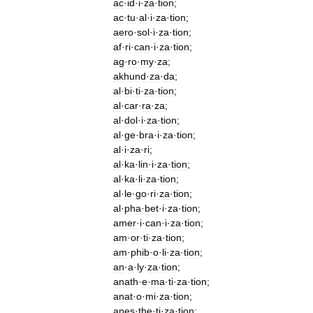
ac
·
id
·
i
·
za
·
tion
;
ac
·
tu
·
al
·
i
·
za
·
tion
;
aero
·
sol
·
i
·
za
·
tion
;
af
·
ri
·
can
·
i
·
za
·
tion
;
ag
·
ro
·
my
·
za
;
akhund
·
za
·
da
;
al
·
bi
·
ti
·
za
·
tion
;
al
·
car
·
ra
·
za
;
al
·
dol
·
i
·
za
·
tion
;
al
·
ge
·
bra
·
i
·
za
·
tion
;
al
·
i
·
za
·
ri
;
al
·
ka
·
lin
·
i
·
za
·
tion
;
al
·
ka
·
li
·
za
·
tion
;
al
·
le
·
go
·
ri
·
za
·
tion
;
al
·
pha
·
bet
·
i
·
za
·
tion
;
amer
·
i
·
can
·
i
·
za
·
tion
;
am
·
or
·
ti
·
za
·
tion
;
am
·
phib
·
o
·
li
·
za
·
tion
;
an
·
a
·
ly
·
za
·
tion
;
anath
·
e
·
ma
·
ti
·
za
·
tion
;
anat
·
o
·
mi
·
za
·
tion
;
anes
·
the
·
ti
·
za
·
tion
;