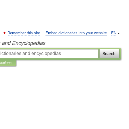
Remember this site
Embed dictionaries into your website
EN
s and Encyclopedias
Search!
etations