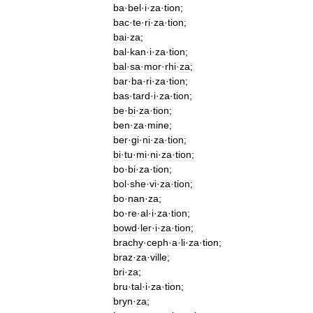
ba
·
bel
·
i
·
za
·
tion
;
bac
·
te
·
ri
·
za
·
tion
;
bai
·
za
;
bal
·
kan
·
i
·
za
·
tion
;
bal
·
sa
·
mor
·
rhi
·
za
;
bar
·
ba
·
ri
·
za
·
tion
;
bas
·
tard
·
i
·
za
·
tion
;
be
·
bi
·
za
·
tion
;
ben
·
za
·
mine
;
ber
·
gi
·
ni
·
za
·
tion
;
bi
·
tu
·
mi
·
ni
·
za
·
tion
;
bo
·
bi
·
za
·
tion
;
bol
·
she
·
vi
·
za
·
tion
;
bo
·
nan
·
za
;
bo
·
re
·
al
·
i
·
za
·
tion
;
bowd
·
ler
·
i
·
za
·
tion
;
brachy
·
ceph
·
a
·
li
·
za
·
tion
;
braz
·
za
·
ville
;
bri
·
za
;
bru
·
tal
·
i
·
za
·
tion
;
bryn
·
za
;