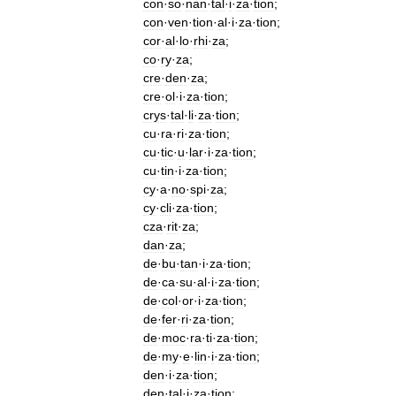
con
·
so
·
nan
·
tal
·
i
·
za
·
tion
;
con
·
ven
·
tion
·
al
·
i
·
za
·
tion
;
cor
·
al
·
lo
·
rhi
·
za
;
co
·
ry
·
za
;
cre
·
den
·
za
;
cre
·
ol
·
i
·
za
·
tion
;
crys
·
tal
·
li
·
za
·
tion
;
cu
·
ra
·
ri
·
za
·
tion
;
cu
·
tic
·
u
·
lar
·
i
·
za
·
tion
;
cu
·
tin
·
i
·
za
·
tion
;
cy
·
a
·
no
·
spi
·
za
;
cy
·
cli
·
za
·
tion
;
cza
·
rit
·
za
;
dan
·
za
;
de
·
bu
·
tan
·
i
·
za
·
tion
;
de
·
ca
·
su
·
al
·
i
·
za
·
tion
;
de
·
col
·
or
·
i
·
za
·
tion
;
de
·
fer
·
ri
·
za
·
tion
;
de
·
moc
·
ra
·
ti
·
za
·
tion
;
de
·
my
·
e
·
lin
·
i
·
za
·
tion
;
den
·
i
·
za
·
tion
;
den
·
tal
·
i
·
za
·
tion
;