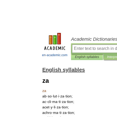
Academic Dictionarie
en-academic.com
English syllables
Interpr
English syllables
za
za
ab
·
so
·
lut
·
i
·
za
·
tion
;
ac
·
cli
·
ma
·
ti
·
za
·
tion
;
acet
·
y
·
li
·
za
·
tion
;
achro
·
ma
·
ti
·
za
·
tion
;