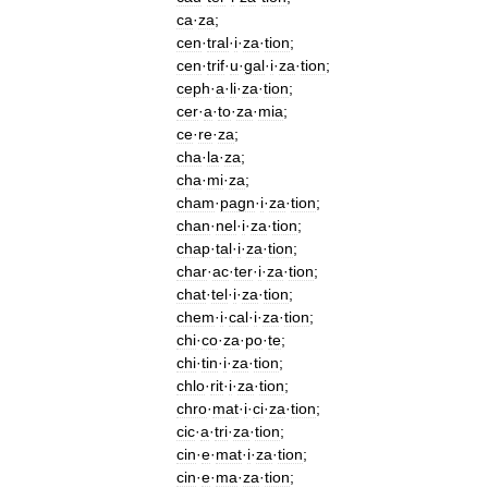
ca
·
za
;
cen
·
tral
·
i
·
za
·
tion
;
cen
·
trif
·
u
·
gal
·
i
·
za
·
tion
;
ceph
·
a
·
li
·
za
·
tion
;
cer
·
a
·
to
·
za
·
mia
;
ce
·
re
·
za
;
cha
·
la
·
za
;
cha
·
mi
·
za
;
cham
·
pagn
·
i
·
za
·
tion
;
chan
·
nel
·
i
·
za
·
tion
;
chap
·
tal
·
i
·
za
·
tion
;
char
·
ac
·
ter
·
i
·
za
·
tion
;
chat
·
tel
·
i
·
za
·
tion
;
chem
·
i
·
cal
·
i
·
za
·
tion
;
chi
·
co
·
za
·
po
·
te
;
chi
·
tin
·
i
·
za
·
tion
;
chlo
·
rit
·
i
·
za
·
tion
;
chro
·
mat
·
i
·
ci
·
za
·
tion
;
cic
·
a
·
tri
·
za
·
tion
;
cin
·
e
·
mat
·
i
·
za
·
tion
;
cin
·
e
·
ma
·
za
·
tion
;