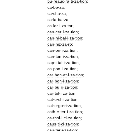
bu
·
reauc
·
ra
·
ti
·
za
·
tion
;
ca
·
be
·
za
;
ca
·
cha
·
za
;
ca
·
la
·
ba
·
za
;
ca
·
lor
·
i
·
za
·
tor
;
can
·
cer
·
i
·
za
·
tion
;
can
·
ni
·
bal
·
i
·
za
·
tion
;
can
·
niz
·
za
·
ro
;
can
·
on
·
i
·
za
·
tion
;
can
·
ton
·
i
·
za
·
tion
;
cap
·
i
·
tal
·
i
·
za
·
tion
;
ca
·
pon
·
i
·
za
·
tion
;
car
·
bon
·
at
·
i
·
za
·
tion
;
car
·
bon
·
i
·
za
·
tion
;
car
·
bu
·
ri
·
za
·
tion
;
car
·
tel
·
i
·
za
·
tion
;
cat
·
e
·
chi
·
za
·
tion
;
cat
·
e
·
go
·
ri
·
za
·
tion
;
cath
·
e
·
ter
·
i
·
za
·
tion
;
ca
·
thol
·
i
·
ci
·
za
·
tion
;
caus
·
ti
·
ci
·
za
·
tion
;
cau
·
ter
·
i
·
za
·
tion
;