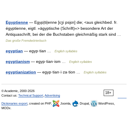
Egyptienne
— Egyp|ti|enne [ɛʒi psi̯ɛn] die; <aus gleichbed. fr.
égyptienne, eigtl. »ägyptische (Schrift)«> besondere Art der
Antiquaschrift, bei der die Buchstaben gleichmäßig stark sind …
Das große Fremdwörterbuch
egyptian
— egyp·tian …
English syllables
egyptianism
— egyp·tian·ism …
English syllables
egyptianization
— egyp·tian·i·za·tion …
English syllables
© Academic, 2000-2026
18+
Contact us:
Technical Support
,
Advertising
Dictionaries export
, created on PHP,
Joomla,
Drupal,
WordPress,
MODx.