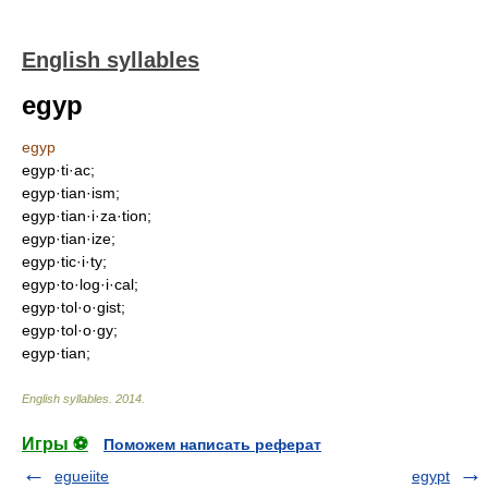
English syllables
egyp
egyp
egyp·ti·ac;
egyp·tian·ism;
egyp·tian·i·za·tion;
egyp·tian·ize;
egyp·tic·i·ty;
egyp·to·log·i·cal;
egyp·tol·o·gist;
egyp·tol·o·gy;
egyp·tian;
English syllables
.
2014
.
Игры ⚽
Поможем написать реферат
egueiite
egypt