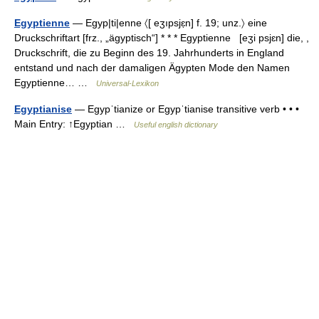
Egyptienne
— Egyp|ti|enne 〈[ eʒıpsjɛ̣n] f. 19; unz.〉 eine
Druckschriftart [frz., „ägyptisch“] * * * Egyptienne [eʒi psjɛn] die, ,
Druckschrift, die zu Beginn des 19. Jahrhunderts in England
entstand und nach der damaligen Ägypten Mode den Namen
Egyptienne… …
Universal-Lexikon
Egyptianise
— Egypˈtianize or Egypˈtianise transitive verb • • •
Main Entry: ↑Egyptian …
Useful english dictionary