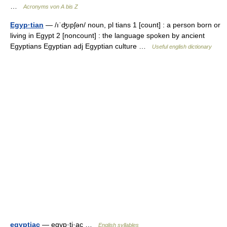
…
Acronyms von A bis Z
Egyp·tian
— /ıˈʤıpʃən/ noun, pl tians 1 [count] : a person born or
living in Egypt 2 [noncount] : the language spoken by ancient
Egyptians Egyptian adj Egyptian culture …
Useful english dictionary
egyptiac
— egyp·ti·ac …
English syllables