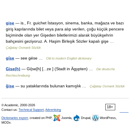
gişe
— is., Fr. guichet İstasyon, sinema, banka, mağaza ve bazı
giriş kapılarında bilet veya para alıp verilen, çoğu küçük pencere
biçiminde olan yer Gişeden biletlerimizi alarak büyükşehrin
bahçesini geziyoruz. A. Haşim Birleşik Sözler kapalı gişe …
Çağatay Osmanlı Sözlük
gíse
— see gése …
Old to modern English dictionary
Gise(h)
— Gi|se[h] [...ze ] (Stadt in Ägypten) …
Die deutsche
Rechtschreibung
ğişe
— su yataklarında bulunan kamışlık …
Çağatay Osmanlı Sözlük
© Academic, 2000-2026
18+
Contact us:
Technical Support
,
Advertising
Dictionaries export
, created on PHP,
Joomla,
Drupal,
WordPress,
MODx.