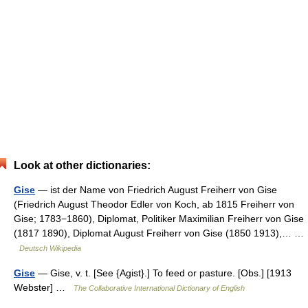
Look at other dictionaries:
Gise
— ist der Name von Friedrich August Freiherr von Gise
(Friedrich August Theodor Edler von Koch, ab 1815 Freiherr von
Gise; 1783−1860), Diplomat, Politiker Maximilian Freiherr von Gise
(1817 1890), Diplomat August Freiherr von Gise (1850 1913),… …
Deutsch Wikipedia
Gise
— Gise, v. t. [See {Agist}.] To feed or pasture. [Obs.] [1913
Webster] …
The Collaborative International Dictionary of English