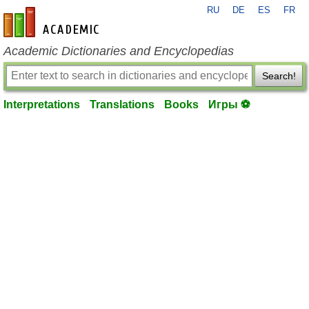
RU
DE
ES
FR
en-academic.com
Academic Dictionaries and Encyclopedias
Search!
Interpretations
Translations
Books
Игры ⚽