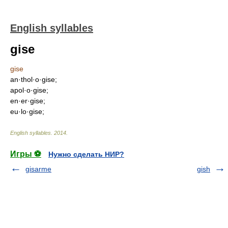
English syllables
gise
gise
an·thol·o·gise;
apol·o·gise;
en·er·gise;
eu·lo·gise;
English syllables
.
2014
.
Игры ⚽
Нужно сделать НИР?
gisarme
gish