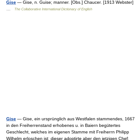
Gise
— Gise, n. Guise; manner. [Obs.] Chaucer. [1913 Webster]
…
The Collaborative International Dictionary of English
Gise
— Gise, ein ursprünglich aus Westfalen stammendes, 1667
in den Freiherrenstand erhobenes u. in Baiern begütertes
Geschlecht, welches im eigenen Stamme mit Freiherrn Philipp
Wilhelm erloschen ist; dieser adoptirte aber den jetzigen Chef: