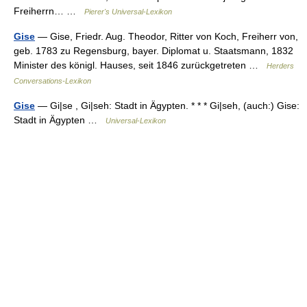
Freiherrn… …
Pierer's Universal-Lexikon
Gise
— Gise, Friedr. Aug. Theodor, Ritter von Koch, Freiherr von,
geb. 1783 zu Regensburg, bayer. Diplomat u. Staatsmann, 1832
Minister des königl. Hauses, seit 1846 zurückgetreten …
Herders
Conversations-Lexikon
Gise
— Gi|se , Gi|seh: Stadt in Ägypten. * * * Gi|seh, (auch:) Gise:
Stadt in Ägypten …
Universal-Lexikon