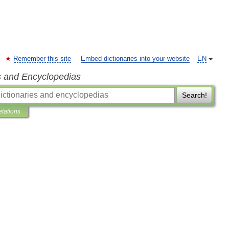
Remember this site
Embed dictionaries into your website
EN
s and Encyclopedias
Search!
etations