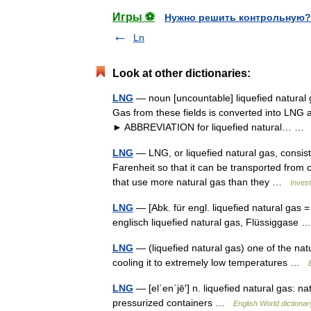
Игры ⚽
Нужно решить контрольную?
Ln
Look at other dictionaries:
LNG
— noun [uncountable] liquefied natural ga
Gas from these fields is converted into L
► ABBREVIATION for liquefied natural… 
LNG
— LNG, or liquefied natural gas, consis
Farenheit so that it can be transported from 
that use more natural gas than they …
Invest
LNG
— [Abk. für engl. liquefied natural gas 
englisch liquefied natural gas, Flüssiggase
LNG
— (liquefied natural gas) one of the natu
cooling it to extremely low temperatures …
LNG
— [el΄en΄jē′] n. liquefied natural gas: n
pressurized containers …
English World dictionar