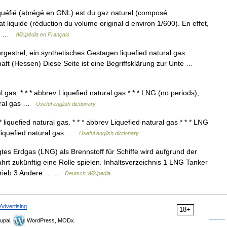
iquéfié (abrégé en GNL) est du gaz naturel (composé
 liquide (réduction du volume original d environ 1/600). En effet,
ure …
Wikipédia en Français
estrel, ein synthetisches Gestagen liquefied natural gas
aft (Hessen) Diese Seite ist eine Begriffsklärung zur Unte …
al gas. * * * abbrev Liquefied natural gas * * * LNG (no periods),
atural gas …
Useful english dictionary
 liquefied natural gas. * * * abbrev Liquefied natural gas * * * LNG
r. liquefied natural gas …
Useful english dictionary
tes Erdgas (LNG) als Brennstoff für Schiffe wird aufgrund der
hrt zukünftig eine Rolle spielen. Inhaltsverzeichnis 1 LNG Tanker
ntrieb 3 Andere… …
Deutsch Wikipedia
Advertising
18+
upal,
WordPress, MODx.