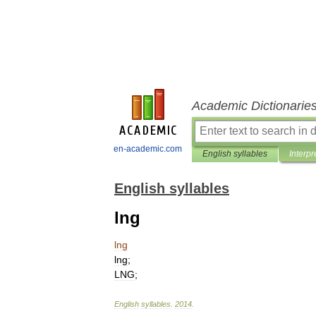
Academic Dictionarie
en-academic.com
English syllables
Interpr
English syllables
lng
lng
lng
;
LNG
;
English
syllables
.
2014
.