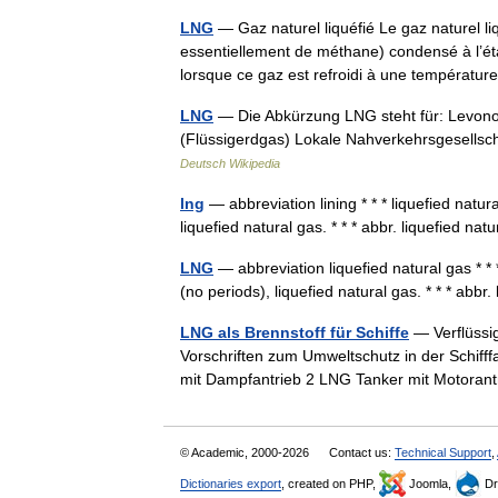
LNG
— Gaz naturel liquéfié Le gaz naturel l
essentiellement de méthane) condensé à l’état
lorsque ce gaz est refroidi à une températ
LNG
— Die Abkürzung LNG steht für: Levonorg
(Flüssigerdgas) Lokale Nahverkehrsgesellsch
Deutsch Wikipedia
lng
— abbreviation lining * * * liquefied natur
liquefied natural gas. * * * abbr. liquefied n
LNG
— abbreviation liquefied natural gas * * *
(no periods), liquefied natural gas. * * * abb
LNG als Brennstoff für Schiffe
— Verflüssig
Vorschriften zum Umweltschutz in der Schifffa
mit Dampfantrieb 2 LNG Tanker mit Motora
© Academic, 2000-2026
Contact us:
Technical Support
,
Dictionaries export
, created on PHP,
Joomla,
Dr