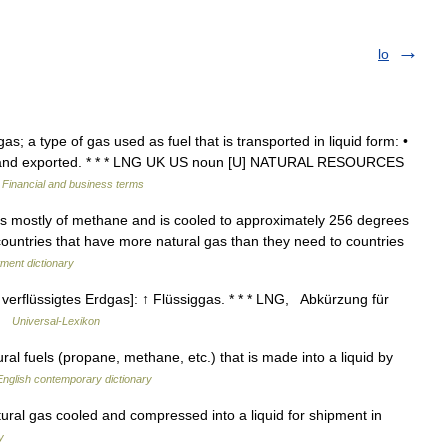
lo
s; a type of gas used as fuel that is transported in liquid form: •
NG and exported. * * * LNG UK US noun [U] NATURAL RESOURCES
…
Financial and business terms
ts mostly of methane and is cooled to approximately 256 degrees
countries that have more natural gas than they need to countries
ment dictionary
= verflüssigtes Erdgas]: ↑ Flüssiggas. * * * LNG, Abkürzung für
 …
Universal-Lexikon
ral fuels (propane, methane, etc.) that is made into a liquid by
English contemporary dictionary
atural gas cooled and compressed into a liquid for shipment in
y