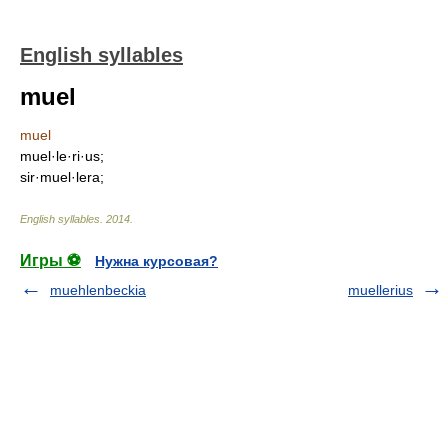
English syllables
muel
muel
muel·le·ri·us;
sir·muel·lera;
English syllables
.
2014
.
Игры ⚽
Нужна курсовая?
muehlenbeckia
muellerius