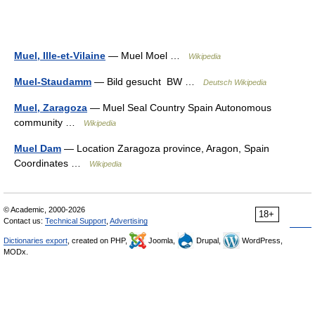
Muel, Ille-et-Vilaine
— Muel Moel …
Wikipedia
Muel-Staudamm
— Bild gesucht BW …
Deutsch Wikipedia
Muel, Zaragoza
— Muel Seal Country Spain Autonomous
community …
Wikipedia
Muel Dam
— Location Zaragoza province, Aragon, Spain
Coordinates …
Wikipedia
© Academic, 2000-2026
18+
Contact us:
Technical Support
,
Advertising
Dictionaries export
, created on PHP,
Joomla,
Drupal,
WordPress,
MODx.