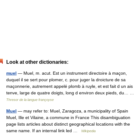
Look at other dictionaries:
muel
— Muel, m. acut. Est un instrument directoire à maçon,
duquel il se sert pour plomer, c. pour juger la droicture de sa
maçonnerie, autrement appelé plomb à ruyle, et est fait d un ais
tenve, large de quatre doigts, long d environ deux pieds, du… …
Thresor de la langue françoyse
Muel
— may refer to: Muel, Zaragoza, a municipality of Spain
Muel, Ille et Vilaine, a commune in France This disambiguation
page lists articles about distinct geographical locations with the
same name. If an internal link led …
Wikipedia