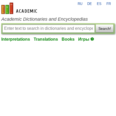
RU
DE
ES
FR
en-academic.com
Academic Dictionaries and Encyclopedias
Search!
Interpretations
Translations
Books
Игры ⚽